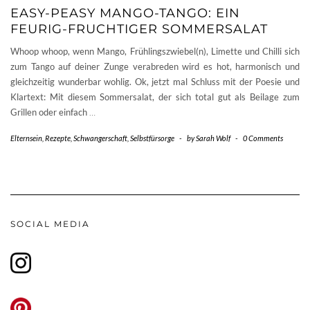
EASY-PEASY MANGO-TANGO: EIN
FEURIG-FRUCHTIGER SOMMERSALAT
Whoop whoop, wenn Mango, Frühlingszwiebel(n), Limette und Chilli sich
zum Tango auf deiner Zunge verabreden wird es hot, harmonisch und
gleichzeitig wunderbar wohlig. Ok, jetzt mal Schluss mit der Poesie und
Klartext: Mit diesem Sommersalat, der sich total gut als Beilage zum
Grillen oder einfach
…
Elternsein
,
Rezepte
,
Schwangerschaft
,
Selbstfürsorge
-
by
Sarah Wolf
-
0 Comments
SOCIAL MEDIA