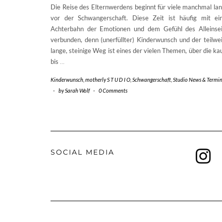
Die Reise des Elternwerdens beginnt für viele manchmal la
vor der Schwangerschaft. Diese Zeit ist häufig mit ei
Achterbahn der Emotionen und dem Gefühl des Alleinse
verbunden, denn (unerfüllter) Kinderwunsch und der teilwe
lange, steinige Weg ist eines der vielen Themen, über die k
bis
…
Kinderwunsch
,
motherly S T U D I O
,
Schwangerschaft
,
Studio News & Termi
-
by
Sarah Wolf
-
0 Comments
SOCIAL MEDIA