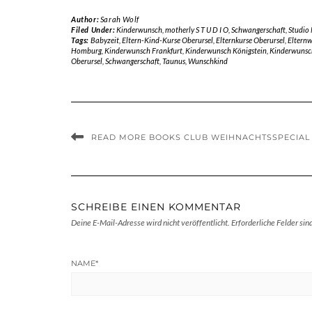
Author:
Sarah Wolf
Filed Under:
Kinderwunsch
,
motherly S T U D I O
,
Schwangerschaft
,
Studio
Tags:
Babyzeit
,
Eltern-Kind-Kurse Oberursel
,
Elternkurse Oberursel
,
Eltern
Homburg
,
Kinderwunsch Frankfurt
,
Kinderwunsch Königstein
,
Kinderwunsc
Oberursel
,
Schwangerschaft
,
Taunus
,
Wunschkind
READ MORE BOOKS CLUB WEIHNACHTSSPECIAL 
SCHREIBE EINEN KOMMENTAR
Deine E-Mail-Adresse wird nicht veröffentlicht.
Erforderliche Felder sin
NAME
*