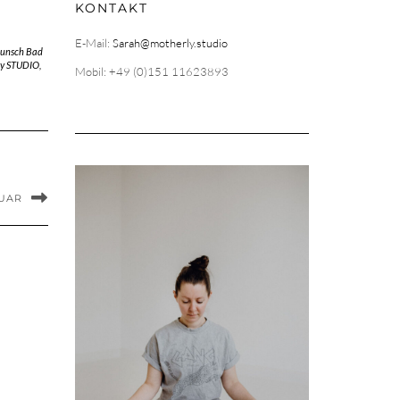
KONTAKT
E-Mail:
Sarah@motherly.studio
unsch Bad
ly STUDIO
,
Mobil: +49 (0)151 11623893
NUAR