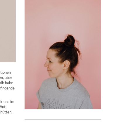
otionen
en, über
alb habe
tfindende
ir uns im
Wut,
chütten,