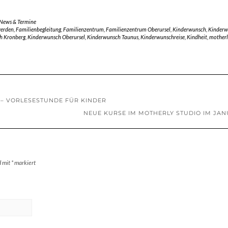
 News & Termine
werden
,
Familienbegleitung
,
Familienzentrum
,
Familienzentrum Oberursel
,
Kinderwunsch
,
Kinderw
h Kronberg
,
Kinderwunsch Oberursel
,
Kinderwunsch Taunus
,
Kinderwunschreise
,
Kindheit
,
mother
– VORLESESTUNDE FÜR KINDER
NEUE KURSE IM MOTHERLY STUDIO IM JA
d mit
*
markiert