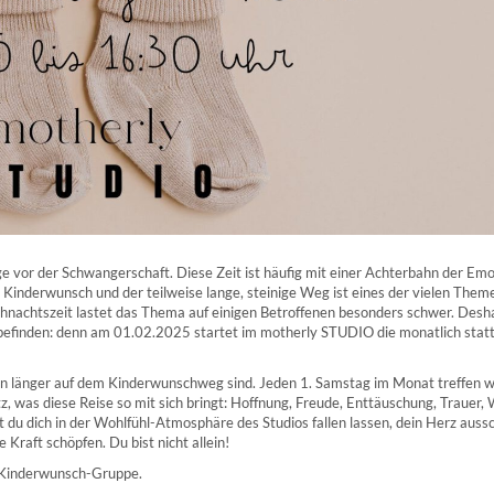
e vor der Schwangerschaft. Diese Zeit ist häufig mit einer Achterbahn der Em
 Kinderwunsch und der teilweise lange, steinige Weg ist eines der vielen Them
eihnachtszeit lastet das Thema auf einigen Betroffenen besonders schwer. Desh
ise befinden: denn am 01.02.2025 startet im motherly STUDIO die monatlich stat
hon länger auf dem Kinderwunschweg sind. Jeden 1. Samstag im Monat treffen w
, was diese Reise so mit sich bringt: Hoffnung, Freude, Enttäuschung, Trauer, 
du dich in der Wohlfühl-Atmosphäre des Studios fallen lassen, dein Herz auss
Kraft schöpfen. Du bist nicht allein!
Kinderwunsch-Gruppe.