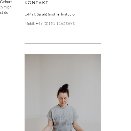
 Geburt
KONTAKT
ch mich
st du
E-Mail:
Sarah@motherly.studio
Mobil: +49 (0)151 11623893