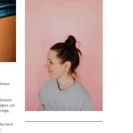
ahnten
z
Genauso
lägen, um
ringe,
che nach
t