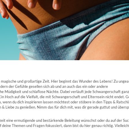
lig magische und großartige Zeit. Hier beginnt das Wunder des Lebens! Zu unge
rn der Gefühle gesellen sich ab und an auch das ein oder andere
e Müdigkeit und schlaflose Nächte. Dabei verläuft jede Schwangerschaft gan
Ein Hoch auf die Vielfalt, die mit Schwangerschaft und Elternsein nicht endet. 
um, wenn du dich inspirieren lassen möchtest oder stöbere in den Tipps & Ratsch
 & Liebe zu genießen. Nimm das für dich mit, was dir gerade guttut und übersp
zeit eine ermutigende und bestärkende Beleitung wünschst oder du auf der Su
f deine Themen und Fragen fokussiert, dann bist du hier genau richtig. Vielleich