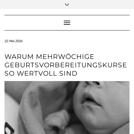
Skip
Toggle
to
header
content
Toggle Navigation
22. Mai 2026
WARUM MEHRWÖCHIGE
GEBURTSVORBEREITUNGSKURSE
SO WERTVOLL SIND