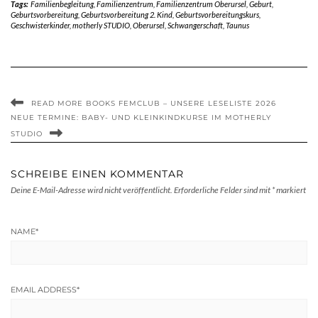
Tags:
Familienbegleitung
,
Familienzentrum
,
Familienzentrum Oberursel
,
Geburt
,
Geburtsvorbereitung
,
Geburtsvorbereitung 2. Kind
,
Geburtsvorbereitungskurs
,
Geschwisterkinder
,
motherly STUDIO
,
Oberursel
,
Schwangerschaft
,
Taunus
READ MORE BOOKS FEMCLUB – UNSERE LESELISTE 2026
NEUE TERMINE: BABY- UND KLEINKINDKURSE IM MOTHERLY
STUDIO
SCHREIBE EINEN KOMMENTAR
Deine E-Mail-Adresse wird nicht veröffentlicht.
Erforderliche Felder sind mit
*
markiert
NAME
*
EMAIL ADDRESS
*