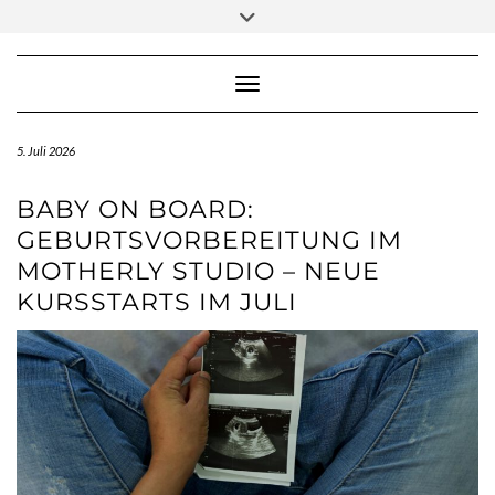
Skip
Toggle
to
header
content
Toggle Navigation
5. Juli 2026
BABY ON BOARD:
GEBURTSVORBEREITUNG IM
MOTHERLY STUDIO – NEUE
KURSSTARTS IM JULI