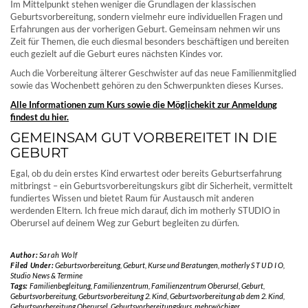
Im Mittelpunkt stehen weniger die Grundlagen der klassischen
Geburtsvorbereitung, sondern vielmehr eure individuellen Fragen und
Erfahrungen aus der vorherigen Geburt. Gemeinsam nehmen wir uns
Zeit für Themen, die euch diesmal besonders beschäftigen und bereiten
euch gezielt auf die Geburt eures nächsten Kindes vor.
Auch die Vorbereitung älterer Geschwister auf das neue Familienmitglied
sowie das Wochenbett gehören zu den Schwerpunkten dieses Kurses.
Alle Informationen zum Kurs sowie die Möglichekit zur Anmeldung
findest du hier.
GEMEINSAM GUT VORBEREITET IN DIE
GEBURT
Egal, ob du dein erstes Kind erwartest oder bereits Geburtserfahrung
mitbringst – ein Geburtsvorbereitungskurs gibt dir Sicherheit, vermittelt
fundiertes Wissen und bietet Raum für Austausch mit anderen
werdenden Eltern. Ich freue mich darauf, dich im motherly STUDIO in
Oberursel auf deinem Weg zur Geburt begleiten zu dürfen.
Author:
Sarah Wolf
Filed Under:
Geburtsvorbereitung
,
Geburt
,
Kurse und Beratungen
,
motherly S T U D I O
,
Studio News & Termine
Tags:
Familienbegleitung
,
Familienzentrum
,
Familienzentrum Oberursel
,
Geburt
,
Geburtsvorbereitung
,
Geburtsvorbereitung 2. Kind
,
Geburtsvorbereitung ab dem 2. Kind
,
Geburtsvorbereitung Oberursel
,
Geburtsvorbereitungskurs
,
mehrwöchiger