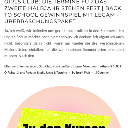
GIRLS CLUB: DIE TERMINE FÜR DAS
ZWEITE HALBJAHR STEHEN FEST | BACK
TO SCHOOL GEWINNSPIEL MIT LEGAMI-
ÜBERRASCHUNGSPAKET
Ja, ich weiß, wir befinden uns gerade noch mitten in den Sommerferien
und an Schule möchte noch niemand wirklich denken. Ich eigentlich auch
nicht, besonders dann nicht, wenn mir wieder die drei verschiedenen
Materiallisten einfallen, für die wir in diesen Sommerferien einkaufen
müssen. Nach den
…
Elternsein
,
Familienleben
,
Girls Club
,
Kurse und Beratungen
,
Mamasein
,
motherly S T U D I
O
,
Pubertät und Periode
,
Studio News & Termine
-
by
Sarah Wolf
-
1 Comment