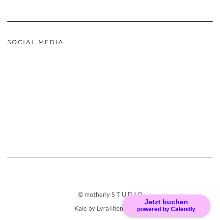
SOCIAL MEDIA
© motherly S T U D I O
Jetzt buchen
Kale
by LyraThemes.com.
powered by Calendly