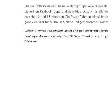
Die mini CREW ist da! Die neue Babygruppe vereint das Be
bisherigen Krabbelgruppe und dem Play Date – für alle kl
zwischen 2 und 18 Monaten. Ein fester Rahmen, ein sicher
ganz viel Platz für Austausch, Nähe und gemeinsames Wach
Babyzeit
,
Elternsein
,
Familienleben
,
Kurse für Kinder
,
Kurse mit Baby
,
Kurse 
Beratungen
,
Mamasein
,
motherly S T U D I O
,
Studio News & Termine
-
by
S
0 Comments