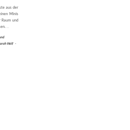
ste aus der
einen Minis
er Raum und
sen.
…
und
arah Wolf
-