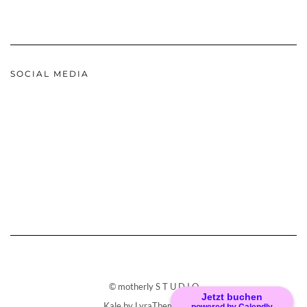
SOCIAL MEDIA
© motherly S T U D I O
Jetzt buchen
Kale
by LyraThemes.com.