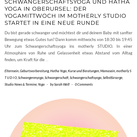
SCHWANGERSCHAFTSYOGA UND HATHA
YOGA IN OBERURSEL: DER
YOGAMITTWOCH IM MOTHERLY STUDIO
STARTET IN EINE NEUE RUNDE
Du bist gerade schwanger und möchtest dir und deinem Baby mit sanfter
Bewegung etwas Gutes tun? Dann komm mittwochs von 18:30 bis 19:45
Uhr zum Schwangerschaftsyoga ins motherly STUDIO. In einer
Atmosphäre von Ruhe und Gelassenheit etwas Abstand vom Alltag
finden, um Kraft für die
…
Elternsein
,
Geburtsvorbereitung
,
Hatha Yoga
,
Kurse und Beratungen
,
Mamasein
,
motherly S
T U D I O
,
Schwangerenyoga
,
Schwangerschaft
,
Schwangerschaftsyoga
,
Selbstfürsorge
,
Studio News & Termine
,
Yoga
-
by
Sarah Wolf
-
0 Comments