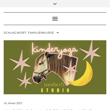
Skip
Toggle
to
header
content
Toggle Navigation
SCHLAGWORT:
FAMILIENKURSE
16. Januar 2025