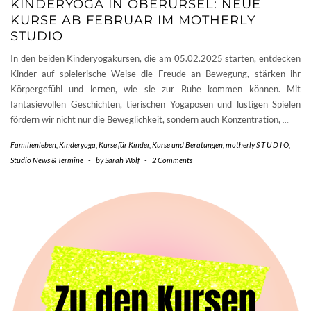
KINDERYOGA IN OBERURSEL: NEUE
KURSE AB FEBRUAR IM MOTHERLY
STUDIO
In den beiden Kinderyogakursen, die am 05.02.2025 starten, entdecken
Kinder auf spielerische Weise die Freude an Bewegung, stärken ihr
Körpergefühl und lernen, wie sie zur Ruhe kommen können. Mit
fantasievollen Geschichten, tierischen Yogaposen und lustigen Spielen
fördern wir nicht nur die Beweglichkeit, sondern auch Konzentration,
…
Familienleben
,
Kinderyoga
,
Kurse für Kinder
,
Kurse und Beratungen
,
motherly S T U D I O
,
Studio News & Termine
-
by
Sarah Wolf
-
2 Comments