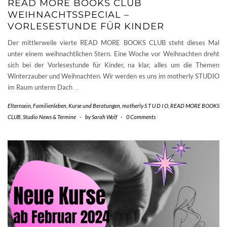
READ MORE BOOKS CLUB
WEIHNACHTSSPECIAL –
VORLESESTUNDE FÜR KINDER
Der mittlerweile vierte READ MORE BOOKS CLUB steht dieses Mal
unter einem weihnachtlichen Stern. Eine Woche vor Weihnachten dreht
sich bei der Vorlesestunde für Kinder, na klar, alles um die Themen
Winterzauber und Weihnachten. Wir werden es uns im motherly STUDIO
im Raum unterm Dach
…
Elternsein
,
Familienleben
,
Kurse und Beratungen
,
motherly S T U D I O
,
READ MORE BOOKS
CLUB
,
Studio News & Termine
-
by
Sarah Wolf
-
0 Comments