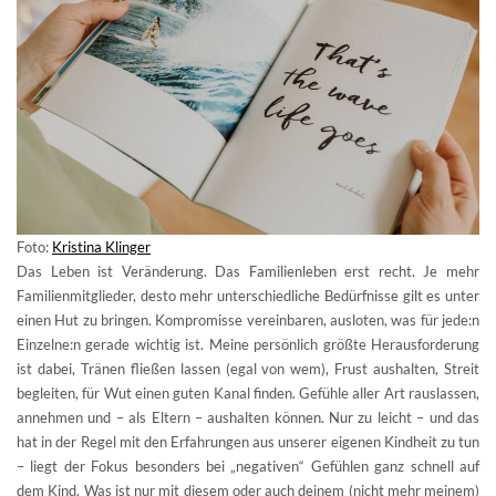
Foto:
Kristina Klinge
r
Das Leben ist Veränderung. Das Familienleben erst recht. Je mehr
Familienmitglieder, desto mehr unterschiedliche Bedürfnisse gilt es unter
einen Hut zu bringen. Kompromisse vereinbaren, ausloten, was für jede:n
Einzelne:n gerade wichtig ist. Meine persönlich größte Herausforderung
ist dabei, Tränen fließen lassen (egal von wem), Frust aushalten, Streit
begleiten, für Wut einen guten Kanal finden. Gefühle aller Art rauslassen,
annehmen und – als Eltern – aushalten können. Nur zu leicht – und das
hat in der Regel mit den Erfahrungen aus unserer eigenen Kindheit zu tun
– liegt der Fokus besonders bei „negativen“ Gefühlen ganz schnell auf
dem Kind. Was ist nur mit diesem oder auch deinem (nicht mehr meinem)