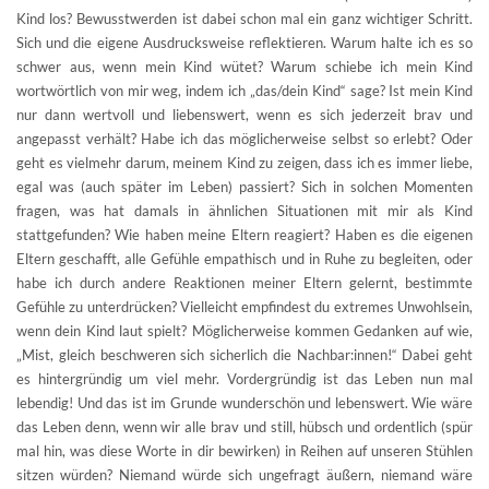
Kind los? Bewusstwerden ist dabei schon mal ein ganz wichtiger Schritt.
Sich und die eigene Ausdrucksweise reflektieren. Warum halte ich es so
schwer aus, wenn mein Kind wütet? Warum schiebe ich mein Kind
wortwörtlich von mir weg, indem ich „das/dein Kind“ sage? Ist mein Kind
nur dann wertvoll und liebenswert, wenn es sich jederzeit brav und
angepasst verhält? Habe ich das möglicherweise selbst so erlebt? Oder
geht es vielmehr darum, meinem Kind zu zeigen, dass ich es immer liebe,
egal was (auch später im Leben) passiert? Sich in solchen Momenten
fragen, was hat damals in ähnlichen Situationen mit mir als Kind
stattgefunden? Wie haben meine Eltern reagiert? Haben es die eigenen
Eltern geschafft, alle Gefühle empathisch und in Ruhe zu begleiten, oder
habe ich durch andere Reaktionen meiner Eltern gelernt, bestimmte
Gefühle zu unterdrücken? Vielleicht empfindest du extremes Unwohlsein,
wenn dein Kind laut spielt? Möglicherweise kommen Gedanken auf wie,
„Mist, gleich beschweren sich sicherlich die Nachbar:innen!“ Dabei geht
es hintergründig um viel mehr. Vordergründig ist das Leben nun mal
lebendig! Und das ist im Grunde wunderschön und lebenswert. Wie wäre
das Leben denn, wenn wir alle brav und still, hübsch und ordentlich (spür
mal hin, was diese Worte in dir bewirken) in Reihen auf unseren Stühlen
sitzen würden? Niemand würde sich ungefragt äußern, niemand wäre