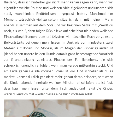
fließend, dass ich hinterher gar nicht mehr genau sagen kann, wann wir
eigentlich welche Routine und welchen Ablauf geändert und unseren sich
stetig wandelnden Bedürfnissen angepasst haben. Manchmal (im
Moment tatsächlich viel zu selten) sitze ich dann mit meinem Mann
abends zusammen auf dem Sofa und wir beginnen Sätze mit „Weißt du
noch, als wir…“, dann folgen Rückblicke auf scheinbar nie enden wollende
Einschlafbegleitungen, zum drölfzigsten Mal dasselbe Buch vorgelesen,
Beikoststarts bei denen mehr Essen im Umkreis von mindestens zwei
Metern auf Boden und Möbeln, als im Magen der Kinder gelandet ist
(dabei haben unsere beiden Hunde damals ganz hervorragende Vorarbeit
zur Grundreinigung geleistet). Phasen des Familienlebens, die sich
schrecklich unendlich anfühlen, wenn man gerade mittendrin steckt. Und
am Ende gehen sie alle vorüber. Soviel ist klar. Und schneller, als du es
merkst, kannst du dich gar nicht mehr genau daran erinnern, seit wann
die Kinder abends innerhalb weniger Minuten einschlafen, stellst fest,
dass kaum mehr Essen unter dem Tisch landet und fragst die Kinder,
wann du endlich mal wieder dieses eine Buch vorlesen sollst…