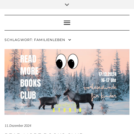
Skip
Toggle
to
header
content
Toggle Navigation
SCHLAGWORT:
FAMILIENLEBEN
11. Dezember 2024