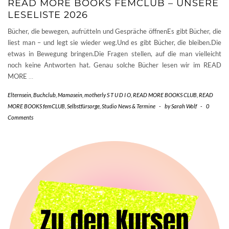
READ MORE BOOKS FEMCLUB – UNSERE
LESELISTE 2026
Bücher, die bewegen, aufrütteln und Gespräche öffnenEs gibt Bücher, die
liest man – und legt sie wieder weg.Und es gibt Bücher, die bleiben.Die
etwas in Bewegung bringen.Die Fragen stellen, auf die man vielleicht
noch keine Antworten hat. Genau solche Bücher lesen wir im READ
MORE
…
Elternsein
,
Buchclub
,
Mamasein
,
motherly S T U D I O
,
READ MORE BOOKS CLUB
,
READ
MORE BOOKS femCLUB
,
Selbstfürsorge
,
Studio News & Termine
-
by
Sarah Wolf
-
0
Comments