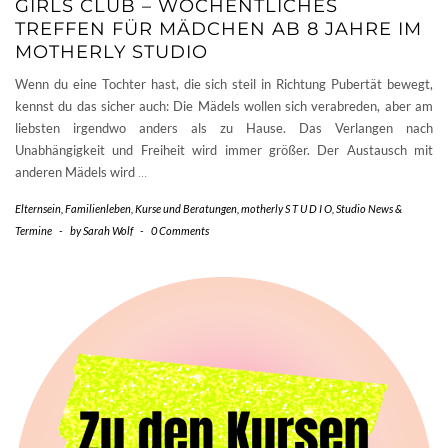
GIRLS CLUB – WÖCHENTLICHES
TREFFEN FÜR MÄDCHEN AB 8 JAHRE IM
MOTHERLY STUDIO
Wenn du eine Tochter hast, die sich steil in Richtung Pubertät bewegt,
kennst du das sicher auch: Die Mädels wollen sich verabreden, aber am
liebsten irgendwo anders als zu Hause. Das Verlangen nach
Unabhängigkeit und Freiheit wird immer größer. Der Austausch mit
anderen Mädels wird
…
Elternsein
,
Familienleben
,
Kurse und Beratungen
,
motherly S T U D I O
,
Studio News &
Termine
-
by
Sarah Wolf
-
0 Comments