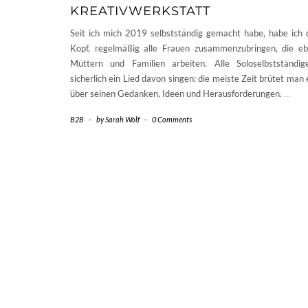
KREATIVWERKSTATT
Seit ich mich 2019 selbstständig gemacht habe, habe ich 
Kopf, regelmäßig alle Frauen zusammenzubringen, die ebe
Müttern und Familien arbeiten. Alle Soloselbstständi
sicherlich ein Lied davon singen: die meiste Zeit brütet man
über seinen Gedanken, Ideen und Herausforderungen.
…
B2B
-
by
Sarah Wolf
-
0 Comments