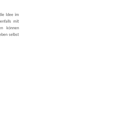
die Idee im
nfalls mit
gen können
 eben selbst