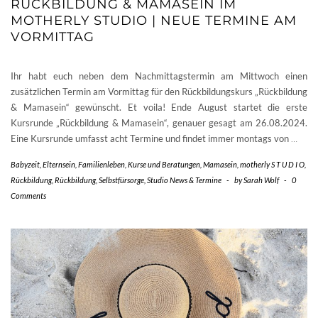
RÜCKBILDUNG & MAMASEIN IM
MOTHERLY STUDIO | NEUE TERMINE AM
VORMITTAG
Ihr habt euch neben dem Nachmittagstermin am Mittwoch einen
zusätzlichen Termin am Vormittag für den Rückbildungskurs „Rückbildung
& Mamasein“ gewünscht. Et voila! Ende August startet die erste
Kursrunde „Rückbildung & Mamasein“, genauer gesagt am 26.08.2024.
Eine Kursrunde umfasst acht Termine und findet immer montags von
…
Babyzeit
,
Elternsein
,
Familienleben
,
Kurse und Beratungen
,
Mamasein
,
motherly S T U D I O
,
Rückbildung
,
Rückbildung
,
Selbstfürsorge
,
Studio News & Termine
-
by
Sarah Wolf
-
0
Comments