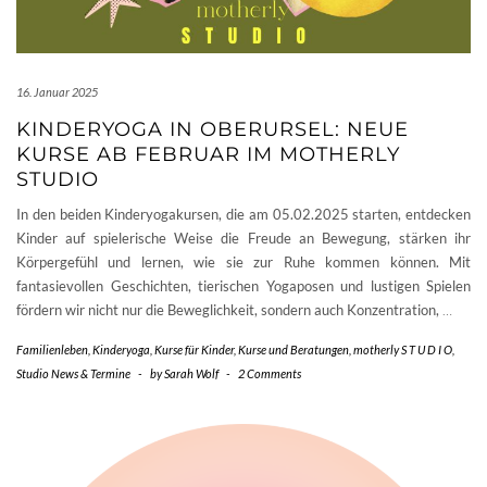
16. Januar 2025
KINDERYOGA IN OBERURSEL: NEUE
KURSE AB FEBRUAR IM MOTHERLY
STUDIO
In den beiden Kinderyogakursen, die am 05.02.2025 starten, entdecken
Kinder auf spielerische Weise die Freude an Bewegung, stärken ihr
Körpergefühl und lernen, wie sie zur Ruhe kommen können. Mit
fantasievollen Geschichten, tierischen Yogaposen und lustigen Spielen
fördern wir nicht nur die Beweglichkeit, sondern auch Konzentration,
…
Familienleben
,
Kinderyoga
,
Kurse für Kinder
,
Kurse und Beratungen
,
motherly S T U D I O
,
Studio News & Termine
-
by
Sarah Wolf
-
2 Comments