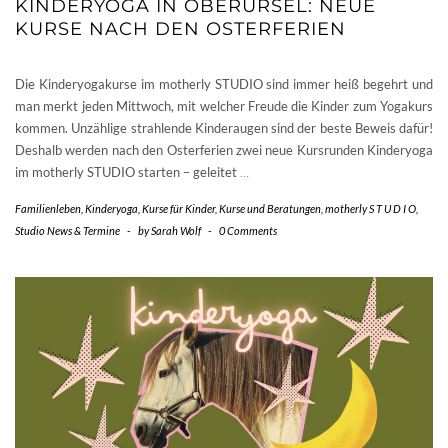
KINDERYOGA IN OBERURSEL: NEUE
KURSE NACH DEN OSTERFERIEN
Die Kinderyogakurse im motherly STUDIO sind immer heiß begehrt und
man merkt jeden Mittwoch, mit welcher Freude die Kinder zum Yogakurs
kommen. Unzählige strahlende Kinderaugen sind der beste Beweis dafür!
Deshalb werden nach den Osterferien zwei neue Kursrunden Kinderyoga
im motherly STUDIO starten – geleitet
…
Familienleben
,
Kinderyoga
,
Kurse für Kinder
,
Kurse und Beratungen
,
motherly S T U D I O
,
Studio News & Termine
-
by
Sarah Wolf
-
0 Comments