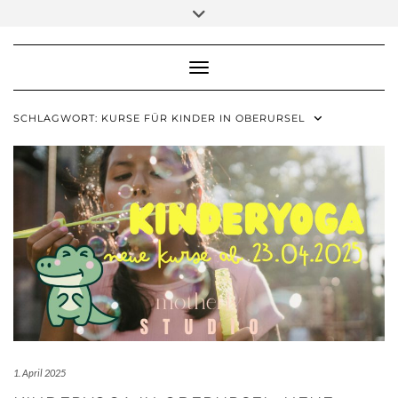
Skip
Toggle
to
header
content
Toggle Navigation
SCHLAGWORT:
KURSE FÜR KINDER IN OBERURSEL
1. April 2025