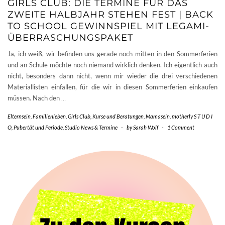
GIRLS CLUB: DIE TERMINE FÜR DAS
ZWEITE HALBJAHR STEHEN FEST | BACK
TO SCHOOL GEWINNSPIEL MIT LEGAMI-
ÜBERRASCHUNGSPAKET
Ja, ich weiß, wir befinden uns gerade noch mitten in den Sommerferien
und an Schule möchte noch niemand wirklich denken. Ich eigentlich auch
nicht, besonders dann nicht, wenn mir wieder die drei verschiedenen
Materiallisten einfallen, für die wir in diesen Sommerferien einkaufen
müssen. Nach den
…
Elternsein
,
Familienleben
,
Girls Club
,
Kurse und Beratungen
,
Mamasein
,
motherly S T U D I
O
,
Pubertät und Periode
,
Studio News & Termine
-
by
Sarah Wolf
-
1 Comment