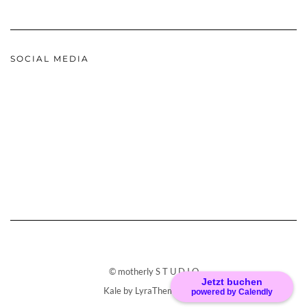
SOCIAL MEDIA
© motherly S T U D I O
Jetzt buchen
Kale
by LyraThemes.com.
powered by Calendly