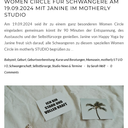
WOMEN CIRCLE FÜR SCHWANGERE AM
19.09.2024 MIT JANINE IM MOTHERLY
STUDIO
Am 19.09.2024 seid ihr zu einem ganz besonderen Women Circle
eingeladen: gemeinsam könnt ihr 90 Minuten der Entspannung, des
Austauschs und der Selbstfürsorge genießen. Janine von Happy Yoga by
Janine freut sich darauf, alle Schwangeren zu diesem speziellen Women
Circle im motherly STUDIO begrüßen zu
…
Babyzeit
,
Geburt
,
Geburtsvorbereitung
,
Kurse und Beratungen
,
Mamasein
,
motherly S T U D
I O
,
Schwangerschaft
,
Selbstfürsorge
,
Studio News & Termine
-
by
Sarah Wolf
-
0
Comments