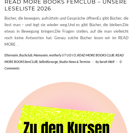
READ MORE BOOKS FEMCLUB – UNSERE
LESELISTE 2026
Bücher, die bewegen, aufrütteln und Gespräche öffnenEs gibt Bücher, die
liest man – und legt sie wieder weg.Und es gibt Bücher, die bleiben.Die
etwas in Bewegung bringen.Die Fragen stellen, auf die man vielleicht
noch keine Antworten hat. Genau solche Bücher lesen wir im READ
MORE
…
Elternsein
,
Buchclub
,
Mamasein
,
motherly S T U D I O
,
READ MORE BOOKS CLUB
,
READ
MORE BOOKS femCLUB
,
Selbstfürsorge
,
Studio News & Termine
-
by
Sarah Wolf
-
0
Comments