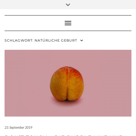
Skip
Toggle
to
header
content
Toggle Navigation
SCHLAGWORT:
NATÜRLICHE GEBURT
23. September 2019