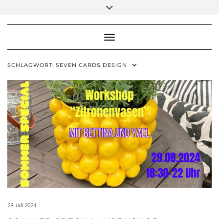
Skip
Toggle
to
header
content
Toggle Navigation
SCHLAGWORT:
SEVEN CARDS DESIGN
29. Juli 2024