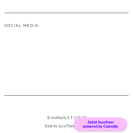
SOCIAL MEDIA
© motherly S T U D I O
Jetzt buchen
Kale
by LyraThemes.com.
powered by Calendly