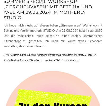
SOMMER SPECIAL WORKSHOP
„ZITRONENVASEN“ MIT BETTINA UND
YAEL AM 29.08.2024 IM MOTHERLY
STUDIO
Ich freue mich riesig auf diesen tollen „Zitronenvasen“ Workshop mit
Bettina und Yael im motherly STUDIO. Am 29.08.2024 habt ihr ab 18:30
Uhr die Möglichkeit, euch selbst so einen coolen, sommerlichen
Zitronentopf zu gestalten. Ich kann mir kaum etwas Schöneres
vorstellen, als an einem lauen
…
DIY
,
Elternsein
,
Familienleben
,
Kurse und Beratungen
,
Mamasein
,
motherly S T U D I O
,
Studio News & Termine
,
Workshops
-
by
Sarah Wolf
-
0 Comments