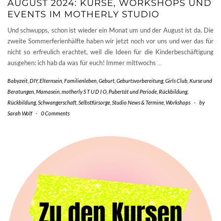
AUGUST 2024: KURSE, WORKSHOPS UND
EVENTS IM MOTHERLY STUDIO
Und schwupps, schon ist wieder ein Monat um und der August ist da. Die
zweite Sommerferienhälfte haben wir jetzt noch vor uns und wer das für
nicht so erfreulich erachtet, weil die Ideen für die Kinderbeschäftigung
ausgehen: ich hab da was für euch! Immer mittwochs
…
Babyzeit
,
DIY
,
Elternsein
,
Familienleben
,
Geburt
,
Geburtsvorbereitung
,
Girls Club
,
Kurse und
Beratungen
,
Mamasein
,
motherly S T U D I O
,
Pubertät und Periode
,
Rückbildung
,
Rückbildung
,
Schwangerschaft
,
Selbstfürsorge
,
Studio News & Termine
,
Workshops
-
by
Sarah Wolf
-
0 Comments