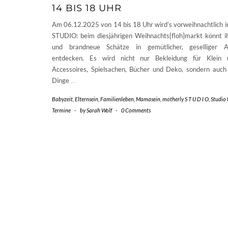
14 BIS 18 UHR
Am 06.12.2025 von 14 bis 18 Uhr wird’s vorweihnachtlich 
STUDIO: beim diesjährigen Weihnachts{floh}markt könnt i
und brandneue Schätze in gemütlicher, geselliger 
entdecken. Es wird nicht nur Bekleidung für Klein
Accessoires, Spielsachen, Bücher und Deko, sondern auch
Dinge
…
Babyzeit
,
Elternsein
,
Familienleben
,
Mamasein
,
motherly S T U D I O
,
Studio
Termine
-
by
Sarah Wolf
-
0 Comments