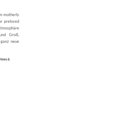
im motherly
hr preloved
Atmosphäre
 und Groß,
 ganz neue
 News &