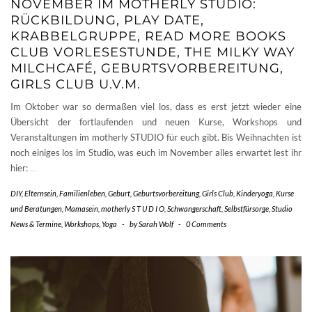
NOVEMBER IM MOTHERLY STUDIO:
RÜCKBILDUNG, PLAY DATE,
KRABBELGRUPPE, READ MORE BOOKS
CLUB VORLESESTUNDE, THE MILKY WAY
MILCHCAFÉ, GEBURTSVORBEREITUNG,
GIRLS CLUB U.V.M.
Im Oktober war so dermaßen viel los, dass es erst jetzt wieder eine
Übersicht der fortlaufenden und neuen Kurse, Workshops und
Veranstaltungen im motherly STUDIO für euch gibt. Bis Weihnachten ist
noch einiges los im Studio, was euch im November alles erwartet lest ihr
hier:
…
DIY
,
Elternsein
,
Familienleben
,
Geburt
,
Geburtsvorbereitung
,
Girls Club
,
Kinderyoga
,
Kurse
und Beratungen
,
Mamasein
,
motherly S T U D I O
,
Schwangerschaft
,
Selbstfürsorge
,
Studio
News & Termine
,
Workshops
,
Yoga
-
by
Sarah Wolf
-
0 Comments