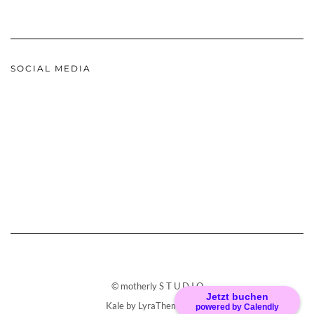
SOCIAL MEDIA
© motherly S T U D I O
Jetzt buchen
Kale
by LyraThemes.com.
powered by Calendly