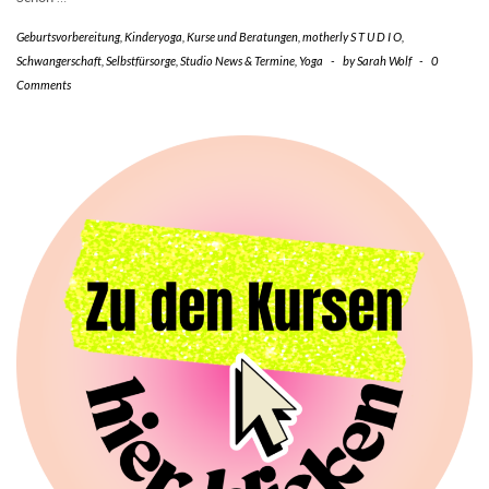
Geburtsvorbereitung
,
Kinderyoga
,
Kurse und Beratungen
,
motherly S T U D I O
,
Schwangerschaft
,
Selbstfürsorge
,
Studio News & Termine
,
Yoga
-
by
Sarah Wolf
-
0
Comments