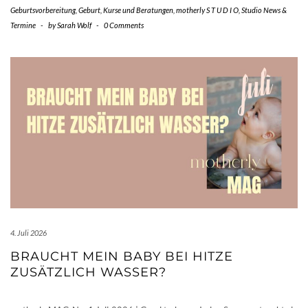
Geburtsvorbereitung
,
Geburt
,
Kurse und Beratungen
,
motherly S T U D I O
,
Studio News &
Termine
-
by
Sarah Wolf
-
0 Comments
4. Juli 2026
BRAUCHT MEIN BABY BEI HITZE
ZUSÄTZLICH WASSER?