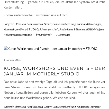
Unterstützung – gerade für Frauen, die im aktuellen System oft durchs
Raster fallen.
Komm einfach vorbei – wir freuen uns auf dich!
Babyzeit
,
Elternsein
,
Familienleben
,
Geburt
,
Geburtsvorbereitung
,
Kurse und Beratungen
,
Mamasein
,
motherly S T U D I O
,
Schwangerschaft
,
Studio News & Termine
,
WALK-IN offene
Hebammensprechstunde
-
by
Sarah Wolf
-
0 Comments
4. Januar 2026
KURSE, WORKSHOPS UND EVENTS – DER
JANUAR IM MOTHERLY STUDIO
Das neue Jahr ist erst wenige Tage alt und ich genieße noch die Ruhe vor
dem Sturm – denn im Januar steht im motherly STUDIO einiges an.
Neben altbewährten und euren allerliebsten Kursen, wird es auch einige
neue Kurse und Workshops geben. Welche das sind,
…
Babyzeit
,
Elternsein
,
Familienleben
,
Geburt
,
Geburtsvorbereitung
,
Kinderyoga
,
Kurse für