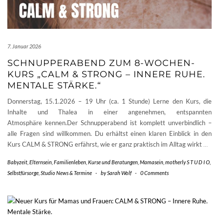
7. Januar 2026
SCHNUPPERABEND ZUM 8-WOCHEN-
KURS „CALM & STRONG – INNERE RUHE.
MENTALE STÄRKE.“
Donnerstag, 15.1.2026 – 19 Uhr (ca. 1 Stunde) Lerne den Kurs, die
Inhalte und Thalea in einer angenehmen, entspannten
Atmosphäre kennen.Der Schnupperabend ist komplett unverbindlich –
alle Fragen sind willkommen. Du erhältst einen klaren Einblick in den
Kurs CALM & STRONG erfährst, wie er ganz praktisch im Alltag wirkt
…
Babyzeit
,
Elternsein
,
Familienleben
,
Kurse und Beratungen
,
Mamasein
,
motherly S T U D I O
,
Selbstfürsorge
,
Studio News & Termine
-
by
Sarah Wolf
-
0 Comments