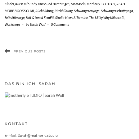
Kinder
,
Kurse mit Baby
,
Kurse und Beratungen
,
Mamasein
,
motherly S T U D I O
,
READ
MORE BOOKS CLUB
,
Rückbildung
,
Rückbildung
,
Schwangerenyoga
,
Schwangerschaftsyoga
,
Selbstfürsorge
,
Soft & toned FemFit
,
Studio News & Termine
,
The Milky Way Milchcafé
,
Workshops
-
by
Sarah Wolf
-
0 Comments
PREVIOUS POSTS
DAS BIN ICH, SARAH
KONTAKT
E-Mail:
Sarah@motherly.studio