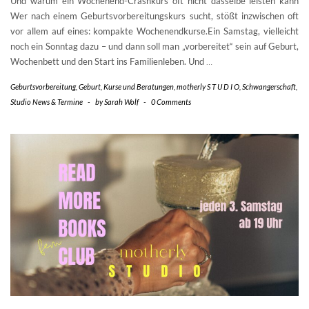
Und warum ein Wochenend-Crashkurs oft nicht dasselbe leisten kann
Wer nach einem Geburtsvorbereitungskurs sucht, stößt inzwischen oft
vor allem auf eines: kompakte Wochenendkurse.Ein Samstag, vielleicht
noch ein Sonntag dazu – und dann soll man „vorbereitet“ sein auf Geburt,
Wochenbett und den Start ins Familienleben. Und
…
Geburtsvorbereitung
,
Geburt
,
Kurse und Beratungen
,
motherly S T U D I O
,
Schwangerschaft
,
Studio News & Termine
-
by
Sarah Wolf
-
0 Comments