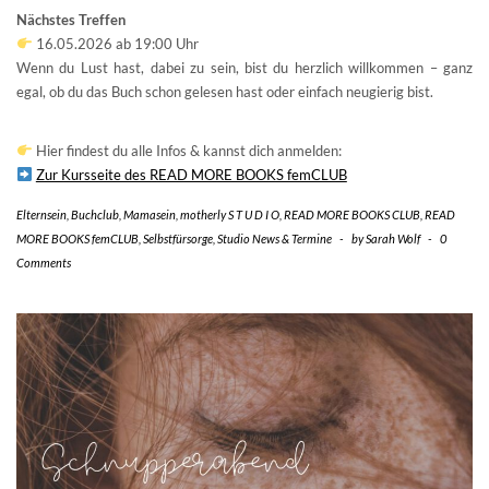
Nächstes Treffen
16.05.2026 ab 19:00 Uhr
Wenn du Lust hast, dabei zu sein, bist du herzlich willkommen – ganz
egal, ob du das Buch schon gelesen hast oder einfach neugierig bist.
Hier findest du alle Infos & kannst dich anmelden:
Zur Kursseite des READ MORE BOOKS femCLUB
Elternsein
,
Buchclub
,
Mamasein
,
motherly S T U D I O
,
READ MORE BOOKS CLUB
,
READ
MORE BOOKS femCLUB
,
Selbstfürsorge
,
Studio News & Termine
-
by
Sarah Wolf
-
0
Comments