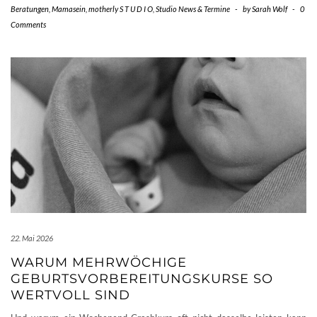
Beratungen
,
Mamasein
,
motherly S T U D I O
,
Studio News & Termine
-
by
Sarah Wolf
-
0
Comments
22. Mai 2026
WARUM MEHRWÖCHIGE
GEBURTSVORBEREITUNGSKURSE SO
WERTVOLL SIND