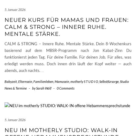
5. Januar 2026
NEUER KURS FÜR MAMAS UND FRAUEN:
CALM & STRONG – INNERE RUHE.
MENTALE STÄRKE.
CALM & STRONG – Innere Ruhe. Mentale Stärke. Dein 8-Wochenkurs
basierend auf dem MBSR-Programm nach Jon Kabat-Zinn Du
funktionierst jeden Tag. Für deine Familie. Für deinen Job. Für alles, was
erledigt werden muss. Doch innen drin läuft der Kopf weiter — auch
abends, auch nachts.
…
Babyzeit
,
Elternsein
,
Familienleben
,
Mamasein
,
motherly S T U D I O
,
Selbstfürsorge
,
Studio
News & Termine
-
by
Sarah Wolf
-
0 Comments
5. Januar 2026
NEU IM MOTHERLY STUDIO: WALK-IN