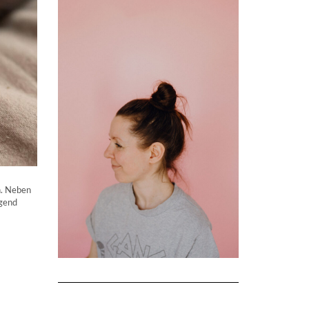
n. Neben
lgend