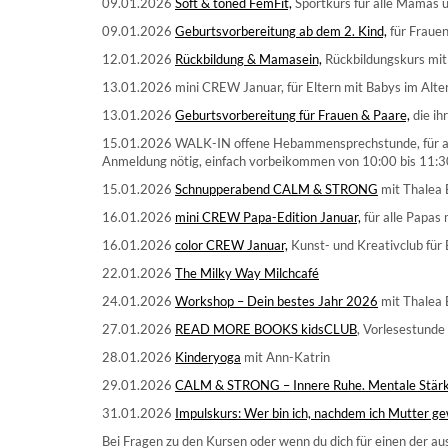
09.01.2026
Soft & toned FemFit,
Sportkurs für alle Mamas un
09.01.2026
Geburtsvorbereitung ab dem 2. Kind,
für Frauen
12.01.2026
Rückbildung & Mamasein,
Rückbildungskurs mit
13.01.2026 mini CREW Januar, für Eltern mit Babys im Alter
13.01.2026
Geburtsvorbereitung für Frauen & Paare,
die ih
15.01.2026 WALK-IN offene Hebammensprechstunde, für al
Anmeldung nötig, einfach vorbeikommen von 10:00 bis 11:3
15.01.2026
Schnupperabend CALM & STRONG
mit Thalea 
16.01.2026
mini CREW Papa-Edition Januar,
für alle Papas
16.01.2026
color CREW Januar,
Kunst- und Kreativclub für
22.01.2026
The Milky Way Milchcafé
24.01.2026
Workshop – Dein bestes Jahr 2026
mit Thalea 
27.01.2026
READ MORE BOOKS kidsCLUB
, Vorlesestunde
28.01.2026
Kinderyoga
mit Ann-Katrin
29.01.2026
CALM & STRONG – Innere Ruhe. Mentale Stärk
31.01.2026
Impulskurs: Wer bin ich, nachdem ich Mutter g
Bei Fragen zu den Kursen oder wenn du dich für einen der au