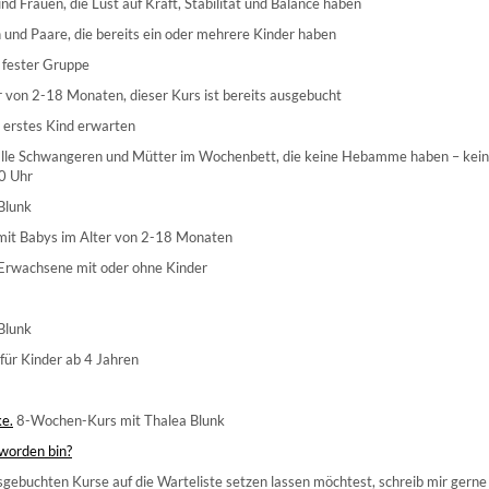
d Frauen, die Lust auf Kraft, Stabilität und Balance haben
 und Paare, die bereits ein oder mehrere Kinder haben
 fester Gruppe
 von 2-18 Monaten, dieser Kurs ist bereits ausgebucht
r erstes Kind erwarten
le Schwangeren und Mütter im Wochenbett, die keine Hebamme haben – kei
0 Uhr
Blunk
 mit Babys im Alter von 2-18 Monaten
 Erwachsene mit oder ohne Kinder
Blunk
 für Kinder ab 4 Jahren
e.
8-Wochen-Kurs mit Thalea Blunk
eworden bin?
sgebuchten Kurse auf die Warteliste setzen lassen möchtest, schreib mir gerne