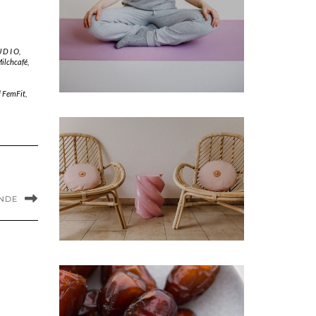
 D I O
,
ilchcafé
,
d FemFit
,
NDE