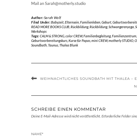
Mail an Sarah@motherly.studio
Author:
Sarah Wolf
Filed Under:
Babyzeit
,
Elternsein
,
Familienleben
,
Geburt
,
Geburtsvorbereit
READ MORE BOOKS CLUB
,
Rückbildung
,
Rückbildung
,
Schwangerenyoga
,
S
Workshops
Tags:
CALM & STRONG
,
color CREW
,
Familienbegleitung
,
Familienzentrum
Geburtsvorbereitungskurs
,
Kurse für Papas
,
mini CREW
,
motherly STUDIO
,
O
Soundbath
,
Taunus
,
Thalea Blunk
WEIHNACHTLICHES SOUNDBATH MIT THALEA – EIN
N
SCHREIBE EINEN KOMMENTAR
Deine E-Mail-Adresse wird nicht veröffentlicht.
Erforderliche Felder sin
NAME
*