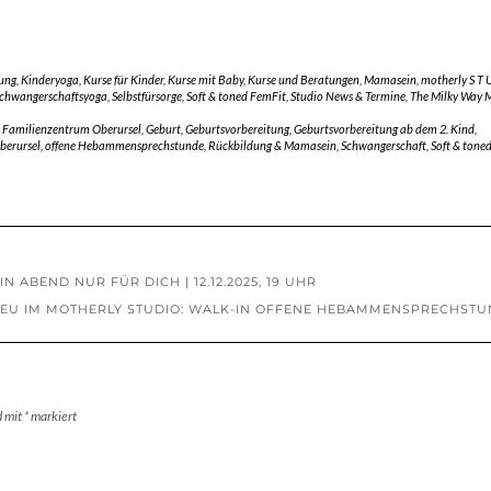
ung
,
Kinderyoga
,
Kurse für Kinder
,
Kurse mit Baby
,
Kurse und Beratungen
,
Mamasein
,
motherly S T U
chwangerschaftsyoga
,
Selbstfürsorge
,
Soft & toned FemFit
,
Studio News & Termine
,
The Milky Way M
,
Familienzentrum Oberursel
,
Geburt
,
Geburtsvorbereitung
,
Geburtsvorbereitung ab dem 2. Kind
,
berursel
,
offene Hebammensprechstunde
,
Rückbildung & Mamasein
,
Schwangerschaft
,
Soft & tone
 ABEND NUR FÜR DICH | 12.12.2025, 19 UHR
EU IM MOTHERLY STUDIO: WALK-IN OFFENE HEBAMMENSPRECHSTU
d mit
*
markiert