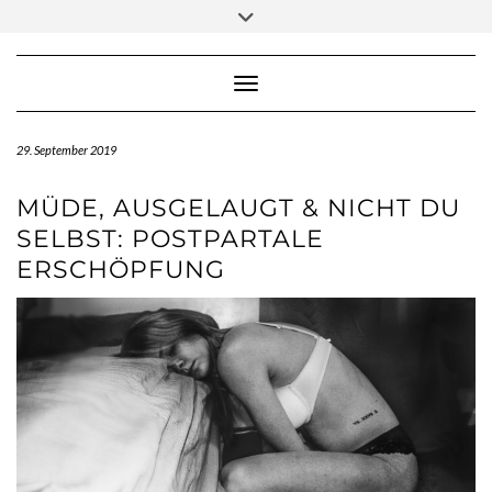
Skip
Toggle
to
header
content
Toggle Navigation
29. September 2019
MÜDE, AUSGELAUGT & NICHT DU
SELBST: POSTPARTALE
ERSCHÖPFUNG