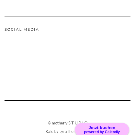
SOCIAL MEDIA
© motherly S T U D I O
Jetzt buchen
Kale
by LyraThemes.com.
powered by Calendly