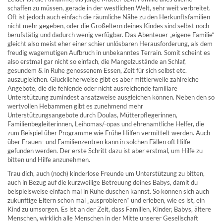
schaffen zu müssen, gerade in der westlichen Welt, sehr weit verbreitet.
Oft ist jedoch auch einfach die räumliche Nähe zu den Herkunftsfamilien
nicht mehr gegeben, oder die Großeltern deines Kindes sind selbst noch
berufstätig und dadurch wenig verfügbar. Das Abenteuer „eigene Familie“
gleicht also meist eher einer schier unlösbaren Herausforderung, als dem
freudig wagemutigen Aufbruch in unbekanntes Terrain. Somit scheint es
also erstmal gar nicht so einfach, die Mangelzustände an Schlaf,
gesundem & in Ruhe genossenem Essen, Zeit für sich selbst etc.
auszugleichen. Glücklicherweise gibt es aber mittlerweile zahlreiche
Angebote, die die fehlende oder nicht ausreichende familiäre
Unterstützung zumindest ansatzweise ausgleichen können. Neben den so
wertvollen Hebammen gibt es zunehmend mehr
Unterstützungsangebote durch Doulas, Mütterpflegerinnen,
Familienbegleiterinnen, Leihomas/-opas und ehrenamtliche Helfer, die
zum Beispiel über Programme wie Frühe Hilfen vermittelt werden. Auch
über Frauen- und Familienzentren kann in solchen Fällen oft Hilfe
gefunden werden. Der erste Schritt dazu ist aber erstmal, um Hilfe zu
bitten und Hilfe anzunehmen.
Trau dich, auch (noch) kinderlose Freunde um Unterstützung zu bitten,
auch in Bezug auf die kurzweilige Betreuung deines Babys, damit du
beispielsweise einfach mal in Ruhe duschen kannst. So können sich auch
zukünftige Eltern schon mal „ausprobieren“ und erleben, wie es ist, ein
Kind zu umsorgen. Es ist an der Zeit, dass Familien, Kinder, Babys, ältere
Menschen, wirklich alle Menschen in der Mitte unserer Gesellschaft