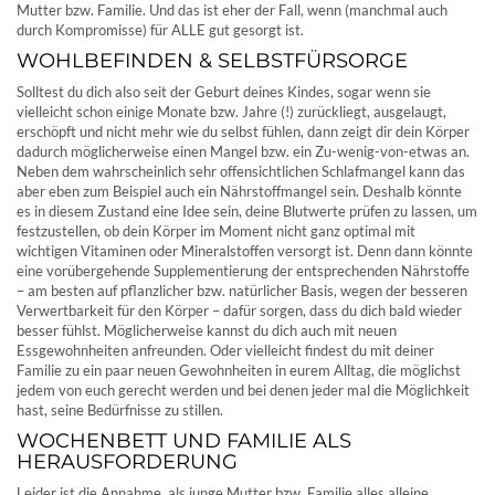
Mutter bzw. Familie. Und das ist eher der Fall, wenn (manchmal auch
durch Kompromisse) für ALLE gut gesorgt ist.
WOHLBEFINDEN & SELBSTFÜRSORGE
Solltest du dich also seit der Geburt deines Kindes, sogar wenn sie
vielleicht schon einige Monate bzw. Jahre (!) zurückliegt, ausgelaugt,
erschöpft und nicht mehr wie du selbst fühlen, dann zeigt dir dein Körper
dadurch möglicherweise einen Mangel bzw. ein Zu-wenig-von-etwas an.
Neben dem wahrscheinlich sehr offensichtlichen Schlafmangel kann das
aber eben zum Beispiel auch ein Nährstoffmangel sein. Deshalb könnte
es in diesem Zustand eine Idee sein, deine Blutwerte prüfen zu lassen, um
festzustellen, ob dein Körper im Moment nicht ganz optimal mit
wichtigen Vitaminen oder Mineralstoffen versorgt ist. Denn dann könnte
eine vorübergehende Supplementierung der entsprechenden Nährstoffe
– am besten auf pflanzlicher bzw. natürlicher Basis, wegen der besseren
Verwertbarkeit für den Körper – dafür sorgen, dass du dich bald wieder
besser fühlst. Möglicherweise kannst du dich auch mit neuen
Essgewohnheiten anfreunden. Oder vielleicht findest du mit deiner
Familie zu ein paar neuen Gewohnheiten in eurem Alltag, die möglichst
jedem von euch gerecht werden und bei denen jeder mal die Möglichkeit
hast, seine Bedürfnisse zu stillen.
WOCHENBETT UND FAMILIE ALS
HERAUSFORDERUNG
Leider ist die Annahme, als junge Mutter bzw. Familie alles alleine