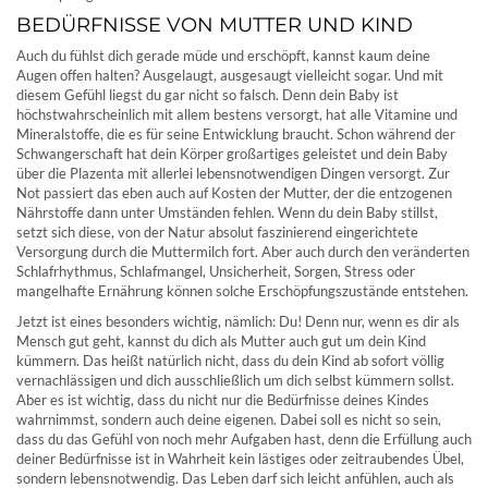
BEDÜRFNISSE VON MUTTER UND KIND
Auch du fühlst dich gerade müde und erschöpft, kannst kaum deine
Augen offen halten? Ausgelaugt, ausgesaugt vielleicht sogar. Und mit
diesem Gefühl liegst du gar nicht so falsch. Denn dein Baby ist
höchstwahrscheinlich mit allem bestens versorgt, hat alle Vitamine und
Mineralstoffe, die es für seine Entwicklung braucht. Schon während der
Schwangerschaft hat dein Körper großartiges geleistet und dein Baby
über die Plazenta mit allerlei lebensnotwendigen Dingen versorgt. Zur
Not passiert das eben auch auf Kosten der Mutter, der die entzogenen
Nährstoffe dann unter Umständen fehlen. Wenn du dein Baby stillst,
setzt sich diese, von der Natur absolut faszinierend eingerichtete
Versorgung durch die Muttermilch fort. Aber auch durch den veränderten
Schlafrhythmus, Schlafmangel, Unsicherheit, Sorgen, Stress oder
mangelhafte Ernährung können solche Erschöpfungszustände entstehen.
Jetzt ist eines besonders wichtig, nämlich: Du! Denn nur, wenn es dir als
Mensch gut geht, kannst du dich als Mutter auch gut um dein Kind
kümmern. Das heißt natürlich nicht, dass du dein Kind ab sofort völlig
vernachlässigen und dich ausschließlich um dich selbst kümmern sollst.
Aber es ist wichtig, dass du nicht nur die Bedürfnisse deines Kindes
wahrnimmst, sondern auch deine eigenen. Dabei soll es nicht so sein,
dass du das Gefühl von noch mehr Aufgaben hast, denn die Erfüllung auch
deiner Bedürfnisse ist in Wahrheit kein lästiges oder zeitraubendes Übel,
sondern lebensnotwendig. Das Leben darf sich leicht anfühlen, auch als