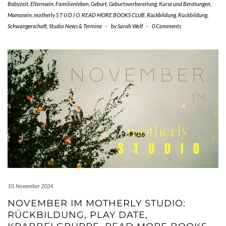
Babyzeit
,
Elternsein
,
Familienleben
,
Geburt
,
Geburtsvorbereitung
,
Kurse und Beratungen
,
Mamasein
,
motherly S T U D I O
,
READ MORE BOOKS CLUB
,
Rückbildung
,
Rückbildung
,
Schwangerschaft
,
Studio News & Termine
-
by
Sarah Wolf
-
0 Comments
10. November 2024
NOVEMBER IM MOTHERLY STUDIO:
RÜCKBILDUNG, PLAY DATE,