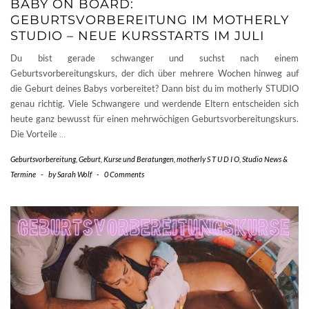
BABY ON BOARD:
GEBURTSVORBEREITUNG IM MOTHERLY
STUDIO – NEUE KURSSTARTS IM JULI
Du bist gerade schwanger und suchst nach einem
Geburtsvorbereitungskurs, der dich über mehrere Wochen hinweg auf
die Geburt deines Babys vorbereitet? Dann bist du im motherly STUDIO
genau richtig. Viele Schwangere und werdende Eltern entscheiden sich
heute ganz bewusst für einen mehrwöchigen Geburtsvorbereitungskurs.
Die Vorteile
…
Geburtsvorbereitung
,
Geburt
,
Kurse und Beratungen
,
motherly S T U D I O
,
Studio News &
Termine
-
by
Sarah Wolf
-
0 Comments