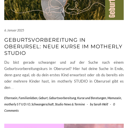
6. Januar 2025
GEBURTSVORBEREITUNG IN
OBERURSEL: NEUE KURSE IM MOTHERLY
STUDIO
Du bist gerade schwanger und auf der Suche nach einem
Geburtsvorbereitungskurs in Oberursel? Hier hat deine Suche in Ende,
denn ganz egal, ob du dein erstes Kind erwartest oder ob du bereits ein
oder mehrere Kinder hast, im motherly STUDIO in Oberursel gibt es
den
…
Elternsein
,
Familienleben
,
Geburt
,
Geburtsvorbereitung
,
Kurse und Beratungen
,
Mamasein
,
motherly S T U D I O
,
Schwangerschaft
,
Studio News & Termine
-
by
Sarah Wolf
-
0
Comments