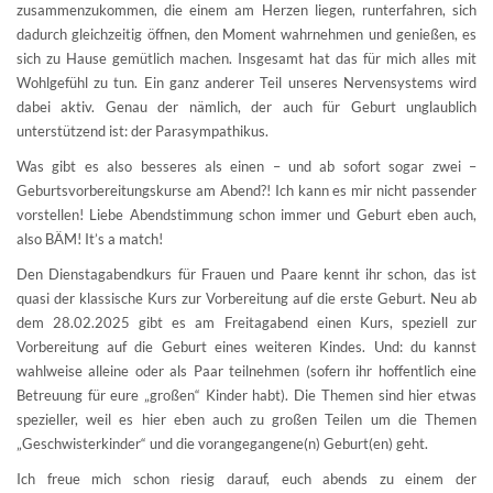
zusammenzukommen, die einem am Herzen liegen, runterfahren, sich
dadurch gleichzeitig öffnen, den Moment wahrnehmen und genießen, es
sich zu Hause gemütlich machen. Insgesamt hat das für mich alles mit
Wohlgefühl zu tun. Ein ganz anderer Teil unseres Nervensystems wird
dabei aktiv. Genau der nämlich, der auch für Geburt unglaublich
unterstützend ist: der Parasympathikus.
Was gibt es also besseres als einen – und ab sofort sogar zwei –
Geburtsvorbereitungskurse am Abend?! Ich kann es mir nicht passender
vorstellen! Liebe Abendstimmung schon immer und Geburt eben auch,
also BÄM! It’s a match!
Den Dienstagabendkurs für Frauen und Paare kennt ihr schon, das ist
quasi der klassische Kurs zur Vorbereitung auf die erste Geburt. Neu ab
dem 28.02.2025 gibt es am Freitagabend einen Kurs, speziell zur
Vorbereitung auf die Geburt eines weiteren Kindes. Und: du kannst
wahlweise alleine oder als Paar teilnehmen (sofern ihr hoffentlich eine
Betreuung für eure „großen“ Kinder habt). Die Themen sind hier etwas
spezieller, weil es hier eben auch zu großen Teilen um die Themen
„Geschwisterkinder“ und die vorangegangene(n) Geburt(en) geht.
Ich freue mich schon riesig darauf, euch abends zu einem der