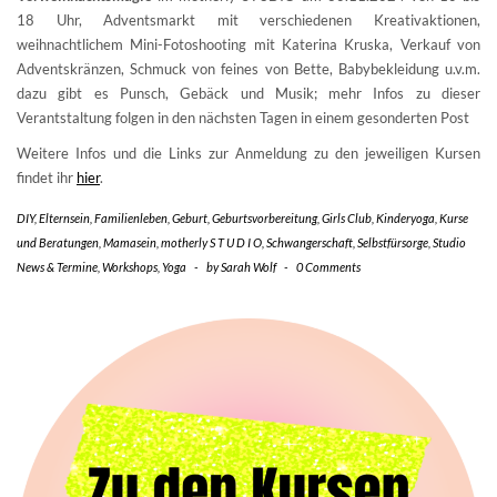
18 Uhr, Adventsmarkt mit verschiedenen Kreativaktionen,
weihnachtlichem Mini-Fotoshooting mit Katerina Kruska, Verkauf von
Adventskränzen, Schmuck von feines von Bette, Babybekleidung u.v.m.
dazu gibt es Punsch, Gebäck und Musik; mehr Infos zu dieser
Verantstaltung folgen in den nächsten Tagen in einem gesonderten Post
Weitere Infos und die Links zur Anmeldung zu den jeweiligen Kursen
findet ihr
hier
.
DIY
,
Elternsein
,
Familienleben
,
Geburt
,
Geburtsvorbereitung
,
Girls Club
,
Kinderyoga
,
Kurse
und Beratungen
,
Mamasein
,
motherly S T U D I O
,
Schwangerschaft
,
Selbstfürsorge
,
Studio
News & Termine
,
Workshops
,
Yoga
-
by
Sarah Wolf
-
0 Comments