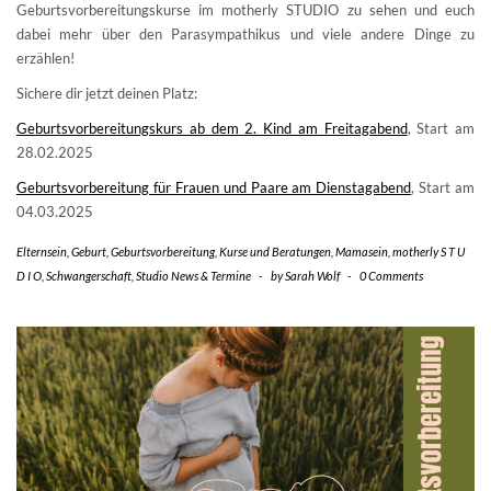
Geburtsvorbereitungskurse im motherly STUDIO zu sehen und euch
dabei mehr über den Parasympathikus und viele andere Dinge zu
erzählen!
Sichere dir jetzt deinen Platz:
Geburtsvorbereitungskurs ab dem 2. Kind am Freitagabend
, Start am
28.02.2025
Geburtsvorbereitung für Frauen und Paare am Dienstagabend
, Start am
04.03.2025
Elternsein
,
Geburt
,
Geburtsvorbereitung
,
Kurse und Beratungen
,
Mamasein
,
motherly S T U
D I O
,
Schwangerschaft
,
Studio News & Termine
-
by
Sarah Wolf
-
0 Comments