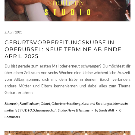
2. April 2025
GEBURTSVORBEREITUNGSKURSE IN
OBERURSEL: NEUE TERMINE AB ENDE
APRIL 2025
Du bist gerade zum ersten Mal oder erneut schwanger? Du möchtest dir
über einen Zeitraum von sechs Wochen eine kleine wöchentliche Auszeit
vom Alltag gönnen, dich mit dem Baby in deinem Bauch verbinden,
andere Mütter und Eltern kennenlernen und dabei alles zum Thema
Geburt erfahren
…
Elternsein
,
Familienleben
,
Geburt
,
Geburtsvorbereitung
,
Kurse und Beratungen
,
Mamasein
,
motherly S T U D I O
,
Schwangerschaft
,
Studio News & Termine
-
by
Sarah Wolf
-
0
Comments