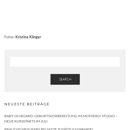
Fotos:
Kristina Klinger
SEARCH
NEUESTE BEITRÄGE
BABY ON BOARD: GEBURTSVORBEREITUNG IM MOTHERLY STUDIO –
NEUE KURSSTARTS IM JULI
BRAUCHT MEIN BABY BEI HITZE ZUSÄTZLICH WASSER?