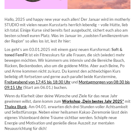
Hallo, 2025 und happy new year euch allen! Der Januar wird im motherly
STUDIO mit vielen neuen Kursstarts herrlich lebendig – volle Hütte, lieb
ich total. Einige Kurse sind bereits fast ausgebucht, sichert euch also am
besten schnell euren Platz. Was im Januar im „coolsten Familienzentrum
der Region“ so alles los ist, lest ihr hier:
Los geht’s am 03.01.2025 mit einem ganz neuen Kursformat:
Soft &
toned FemFit
ist ein Fitnesskurs für alle Frauen, die sich (wieder) mehr
bewegen möchten. Wir kümmern uns intensiv und die Bereiche Bauch,
Rücken, Beckenboden, also um die goldene Mitte. Aber auch Beine, Po
und Arme kommen nicht zu kurz. Du kannst den achtwöchigen Kurs
beliebig oft fortsetzen und gerne auch parallel beide Kurstermine,
Freitagabend von 17:45 bis 18:30 Uhr
und
Montagmorgen von 08:30 bis
09:15 Uhr
(Start am 06.01.) buchen.
Wenn du Klarheit über deine Wünsche und Ziele für das neue Jahr
gewinnen willst, dann komm zum
Workshop „Dein bestes Jahr 2025“
mit
Thalea Blunk
. Am 04.01. erwarten dich drei Stunden voller Achtsamkeit
und Selbstfürsorge. Neben einer heilsamen Kakao-Zeremonie lässt dein
eigenes Visionboard deine Träume sichtbar werden. Schöpfe neue
Energie und Motivation und genieße diese Auszeit zur mentalen
Neuausrichtung für dich!