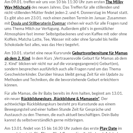
Am 09.01. treffen wir uns von 10 bis 11:30 Uhr zum ersten
The Milky
Way Milchcafé
des neuen Jahres. Das Treffen für alle stillenden und
nicht-stillenden Mütter findet jeden 2. und 4. Donnerstag im Monat statt.
Es gibt also am 23.01. noch einen zweiten Termin im Januar. Zusammen
mit
Doula und Stillberaterin Dagmar
stehen wir euch für alle Fragen rund
ums Thema Milch zur Verfügung. Außerdem gibt’s in gemütlicher
Atmosphäre fast immer Selbstgebackenes und von Kaffee mit oder ohne
Koffein, Matcha Latte, Tee, Wasser mit oder ohne Sprudel bis heiße
Schokolade fast alles, was das Herz begehrt.
Am 10.01. startet eine neue Kursrunde
Geburtsvorbereitung für Mamas
ab dem 2. Kind
. In dem Kurs „Vertrauensvolle Geburt für Mamas ab dem
2. Kind“ blicken wir nicht nur auf die vorangegangene(n) Geburt(en),
sondern besprechen ausführlich auch alle Fragen rund um das Thema
Geschwisterkinder. Darüber hinaus bleibt genug Zeit für ein Update zu
Methoden und Techniken, die die bevorstehende Geburt erleichtern
können.
Für alle Mamas, die ihr Baby bereits im Arm halten, beginnt am 13.01.
ein neuer
Rückbildungskurs „Rückbildung & Mamasein“
. Der
achtwöchige Rückbildungskurs besteht pro Kursstunde aus einem
Bewegungsteil und einer halben Stunde Zeit für Gespräche und
Austausch zu den Themen, die euch aktuell beschäftigen. Dein Baby
kannst du selbstverständlich gerne mitbringen.
Am 13.01. findet von 15 bis 16:30 Uhr zudem das erste
Play Date
im