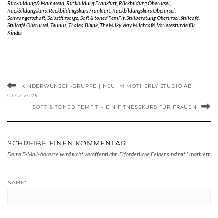
Rückbildung & Mamasein
,
Rückbildung Frankfurt
,
Rückbildung Oberursel
,
Rückbildungskurs
,
Rückbildungskurs Frankfurt
,
Rückbildungskurs Oberursel
,
Schwangerschaft
,
Selbstfürsorge
,
Soft & toned FemFit
,
Stillberatung Oberursel
,
Stillcafé
,
Stillcafé Oberursel
,
Taunus
,
Thalea Blunk
,
The Milky Way Milchcafé
,
Vorlesestunde für
Kinder
KINDERWUNSCH-GRUPPE | NEU IM MOTHERLY STUDIO AB
01.02.2025
SOFT & TONED FEMFIT – EIN FITNESSKURS FÜR FRAUEN
SCHREIBE EINEN KOMMENTAR
Deine E-Mail-Adresse wird nicht veröffentlicht.
Erforderliche Felder sind mit
*
markiert
NAME
*