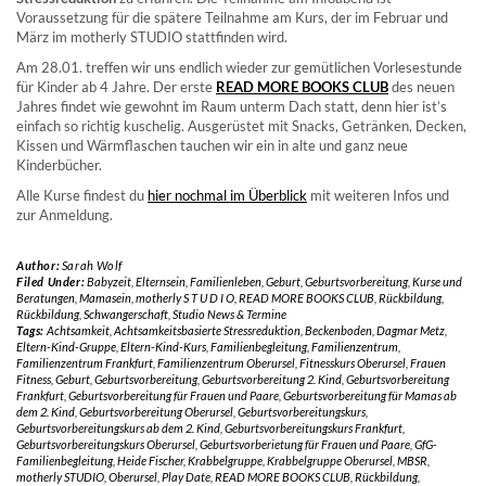
Voraussetzung für die spätere Teilnahme am Kurs, der im Februar und
März im motherly STUDIO stattfinden wird.
Am 28.01. treffen wir uns endlich wieder zur gemütlichen Vorlesestunde
für Kinder ab 4 Jahre. Der erste
READ MORE BOOKS CLUB
des neuen
Jahres findet wie gewohnt im Raum unterm Dach statt, denn hier ist’s
einfach so richtig kuschelig. Ausgerüstet mit Snacks, Getränken, Decken,
Kissen und Wärmflaschen tauchen wir ein in alte und ganz neue
Kinderbücher.
Alle Kurse findest du
hier nochmal im Überblick
mit weiteren Infos und
zur Anmeldung.
Author:
Sarah Wolf
Filed Under:
Babyzeit
,
Elternsein
,
Familienleben
,
Geburt
,
Geburtsvorbereitung
,
Kurse und
Beratungen
,
Mamasein
,
motherly S T U D I O
,
READ MORE BOOKS CLUB
,
Rückbildung
,
Rückbildung
,
Schwangerschaft
,
Studio News & Termine
Tags:
Achtsamkeit
,
Achtsamkeitsbasierte Stressreduktion
,
Beckenboden
,
Dagmar Metz
,
Eltern-Kind-Gruppe
,
Eltern-Kind-Kurs
,
Familienbegleitung
,
Familienzentrum
,
Familienzentrum Frankfurt
,
Familienzentrum Oberursel
,
Fitnesskurs Oberursel
,
Frauen
Fitness
,
Geburt
,
Geburtsvorbereitung
,
Geburtsvorbereitung 2. Kind
,
Geburtsvorbereitung
Frankfurt
,
Geburtsvorbereitung für Frauen und Paare
,
Geburtsvorbereitung für Mamas ab
dem 2. Kind
,
Geburtsvorbereitung Oberursel
,
Geburtsvorbereitungskurs
,
Geburtsvorbereitungskurs ab dem 2. Kind
,
Geburtsvorbereitungskurs Frankfurt
,
Geburtsvorbereitungskurs Oberursel
,
Geburtsvorberietung für Frauen und Paare
,
GfG-
Familienbegleitung
,
Heide Fischer
,
Krabbelgruppe
,
Krabbelgruppe Oberursel
,
MBSR
,
motherly STUDIO
,
Oberursel
,
Play Date
,
READ MORE BOOKS CLUB
,
Rückbildung
,