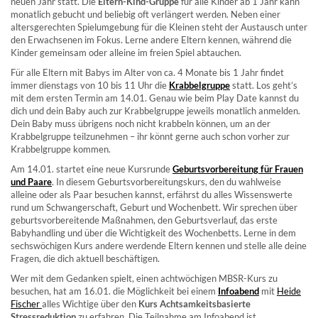
neuen Jahr statt. Die
Eltern-Kind-Gruppe
für alle Kinder ab 1 Jahr kann
monatlich gebucht und beliebig oft verlängert werden. Neben einer
altersgerechten Spielumgebung für die Kleinen steht der Austausch unter
den Erwachsenen im Fokus. Lerne andere Eltern kennen, während die
Kinder gemeinsam oder alleine im freien Spiel abtauchen.
Für alle Eltern mit Babys im Alter von ca. 4 Monate bis 1 Jahr findet
immer dienstags von 10 bis 11 Uhr die
Krabbelgruppe
statt. Los geht’s
mit dem ersten Termin am 14.01. Genau wie beim Play Date kannst du
dich und dein Baby auch zur Krabbelgruppe jeweils monatlich anmelden.
Dein Baby muss übrigens noch nicht krabbeln können, um an der
Krabbelgruppe teilzunehmen – ihr könnt gerne auch schon vorher zur
Krabbelgruppe kommen.
Am 14.01. startet eine neue Kursrunde
Geburtsvorbereitung für Frauen
und Paare
. In diesem Geburtsvorbereitungskurs, den du wahlweise
alleine oder als Paar besuchen kannst, erfährst du alles Wissenswerte
rund um Schwangerschaft, Geburt und Wochenbett. Wir sprechen über
geburtsvorbereitende Maßnahmen, den Geburtsverlauf, das erste
Babyhandling und über die Wichtigkeit des Wochenbetts. Lerne in dem
sechswöchigen Kurs andere werdende Eltern kennen und stelle alle deine
Fragen, die dich aktuell beschäftigen.
Wer mit dem Gedanken spielt, einen achtwöchigen MBSR-Kurs zu
besuchen, hat am 16.01. die Möglichkeit bei einem
Infoabend
mit
Heide
Fischer
alles Wichtige über den
Kurs Achtsamkeitsbasierte
Stressreduktion
zu erfahren. Die Teilnahme am Infoabend ist