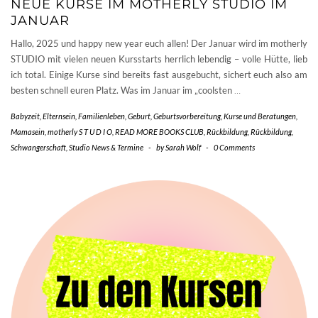
NEUE KURSE IM MOTHERLY STUDIO IM
JANUAR
Hallo, 2025 und happy new year euch allen! Der Januar wird im motherly
STUDIO mit vielen neuen Kursstarts herrlich lebendig – volle Hütte, lieb
ich total. Einige Kurse sind bereits fast ausgebucht, sichert euch also am
besten schnell euren Platz. Was im Januar im „coolsten
…
Babyzeit
,
Elternsein
,
Familienleben
,
Geburt
,
Geburtsvorbereitung
,
Kurse und Beratungen
,
Mamasein
,
motherly S T U D I O
,
READ MORE BOOKS CLUB
,
Rückbildung
,
Rückbildung
,
Schwangerschaft
,
Studio News & Termine
-
by
Sarah Wolf
-
0 Comments