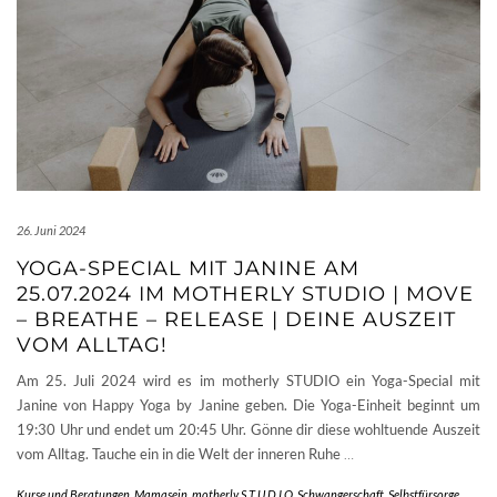
26. Juni 2024
YOGA-SPECIAL MIT JANINE AM
25.07.2024 IM MOTHERLY STUDIO | MOVE
– BREATHE – RELEASE | DEINE AUSZEIT
VOM ALLTAG!
Am 25. Juli 2024 wird es im motherly STUDIO ein Yoga-Special mit
Janine von Happy Yoga by Janine geben. Die Yoga-Einheit beginnt um
19:30 Uhr und endet um 20:45 Uhr. Gönne dir diese wohltuende Auszeit
vom Alltag. Tauche ein in die Welt der inneren Ruhe
…
Kurse und Beratungen
,
Mamasein
,
motherly S T U D I O
,
Schwangerschaft
,
Selbstfürsorge
,