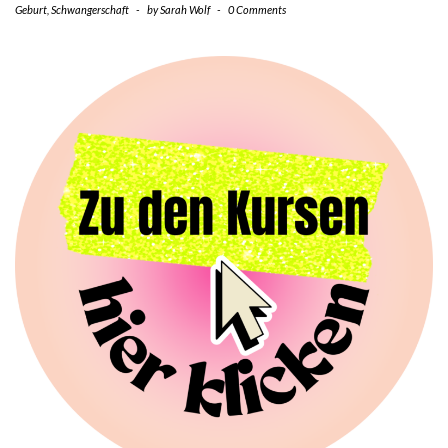
Geburt
,
Schwangerschaft
-
by
Sarah Wolf
-
0 Comments