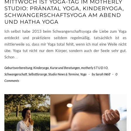
MITTWOCH IST YOGA-TAG IM MOTHERLY
STUDIO: PRÄNATAL YOGA, KINDERYOGA,
SCHWANGERSCHAFTSYOGA AM ABEND
UND HATHA YOGA
Ich selbst habe 2013 beim Schwangerschaftsyoga die Liebe zum Yoga
entdeckt und praktiziere seitdem regelmäßig, tatsächlich ist es
mittlerweile so, dass mir Yoga total fehlt, wenn ich mal eine Weile nicht
übe. Yoga tut nicht nur dem Körper, sondern auch der Seele sehr gut.
Schon
…
Geburtsvorbereitung
,
Kinderyoga
,
Kurse und Beratungen
,
motherly S T U D I O
,
Schwangerschaft
,
Selbstfürsorge
,
Studio News & Termine
,
Yoga
-
by
Sarah Wolf
-
0
Comments