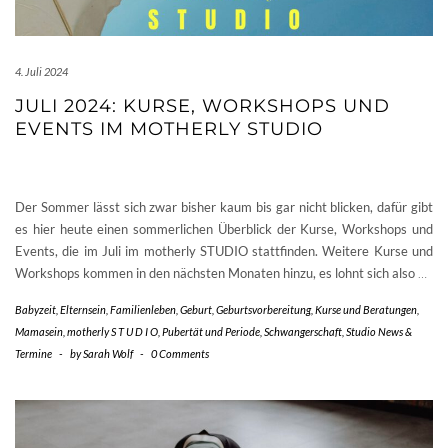
4. Juli 2024
JULI 2024: KURSE, WORKSHOPS UND
EVENTS IM MOTHERLY STUDIO
Der Sommer lässt sich zwar bisher kaum bis gar nicht blicken, dafür gibt
es hier heute einen sommerlichen Überblick der Kurse, Workshops und
Events, die im Juli im motherly STUDIO stattfinden. Weitere Kurse und
Workshops kommen in den nächsten Monaten hinzu, es lohnt sich also
…
Babyzeit
,
Elternsein
,
Familienleben
,
Geburt
,
Geburtsvorbereitung
,
Kurse und Beratungen
,
Mamasein
,
motherly S T U D I O
,
Pubertät und Periode
,
Schwangerschaft
,
Studio News &
Termine
-
by
Sarah Wolf
-
0 Comments