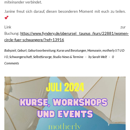
miteinander verbindet.
Janine freut sich darauf, diesen besonderen Moment mit euch zu teilen.
Link zur
Buchung:
https://www.fyndery.de/oberursel__taunus_/kurs/22881/women-
circle-fuer-schwangere/?ref=13916
Babyzeit
,
Geburt
,
Geburtsvorbereitung
,
Kurse und Beratungen
,
Mamasein
,
motherly S T U D
I O
,
Schwangerschaft
,
Selbstfürsorge
,
Studio News & Termine
-
by
Sarah Wolf
-
0
Comments