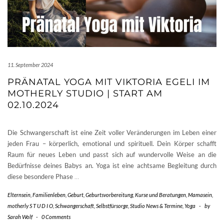
11. September 2024
PRÄNATAL YOGA MIT VIKTORIA EGELI IM
MOTHERLY STUDIO | START AM
02.10.2024
Die Schwangerschaft ist eine Zeit voller Veränderungen im Leben einer
jeden Frau – körperlich, emotional und spirituell. Dein Körper schafft
Raum für neues Leben und passt sich auf wundervolle Weise an die
Bedürfnisse deines Babys an. Yoga ist eine achtsame Begleitung durch
diese besondere Phase
…
Elternsein
,
Familienleben
,
Geburt
,
Geburtsvorbereitung
,
Kurse und Beratungen
,
Mamasein
,
motherly S T U D I O
,
Schwangerschaft
,
Selbstfürsorge
,
Studio News & Termine
,
Yoga
-
by
Sarah Wolf
-
0 Comments