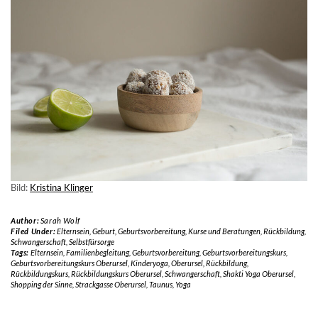
Bild:
Kristina Klinger
Author:
Sarah Wolf
Filed Under:
Elternsein
,
Geburt
,
Geburtsvorbereitung
,
Kurse und Beratungen
,
Rückbildung
,
Schwangerschaft
,
Selbstfürsorge
Tags:
Elternsein
,
Familienbegleitung
,
Geburtsvorbereitung
,
Geburtsvorbereitungskurs
,
Geburtsvorbereitungskurs Oberursel
,
Kinderyoga
,
Oberursel
,
Rückbildung
,
Rückbildungskurs
,
Rückbildungskurs Oberursel
,
Schwangerschaft
,
Shakti Yoga Oberursel
,
Shopping der Sinne
,
Strackgasse Oberursel
,
Taunus
,
Yoga