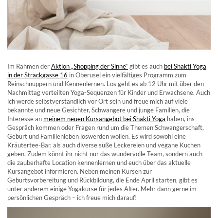
Im Rahmen der
Aktion „Shopping der Sinne“
gibt es auch
bei Shakti Yoga
in der Strackgasse 16
in Oberusel ein vielfältiges Programm zum
Reinschnuppern und Kennenlernen. Los geht es ab 12 Uhr mit über den
Nachmittag verteilten Yoga-Sequenzen für Kinder und Erwachsene. Auch
ich werde selbstverständlich vor Ort sein und freue mich auf viele
bekannte und neue Gesichter, Schwangere und junge Familien, die
Interesse an
meinem neuen Kursangebot bei Shakti Yoga
haben, ins
Gespräch kommen oder Fragen rund um die Themen Schwangerschaft,
Geburt und Familienleben loswerden wollen. Es wird sowohl eine
Kräutertee-Bar, als auch diverse süße Leckereien und vegane Kuchen
geben. Zudem könnt ihr nicht nur das wundervolle Team, sondern auch
die zauberhafte Location kennenlernen und euch über das aktuelle
Kursangebot informieren. Neben meinen Kursen zur
Geburtsvorbereitung und Rückbildung, die Ende April starten, gibt es
unter anderem einige Yogakurse für jedes Alter. Mehr dann gerne im
persönlichen Gespräch – ich freue mich darauf!