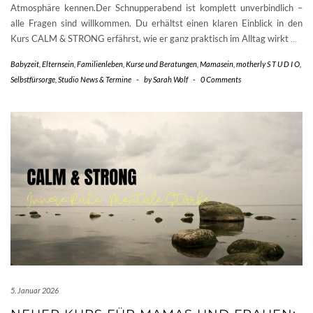
Atmosphäre kennen.Der Schnupperabend ist komplett unverbindlich –
alle Fragen sind willkommen. Du erhältst einen klaren Einblick in den
Kurs CALM & STRONG erfährst, wie er ganz praktisch im Alltag wirkt
…
Babyzeit
,
Elternsein
,
Familienleben
,
Kurse und Beratungen
,
Mamasein
,
motherly S T U D I O
,
Selbstfürsorge
,
Studio News & Termine
-
by
Sarah Wolf
-
0 Comments
5. Januar 2026