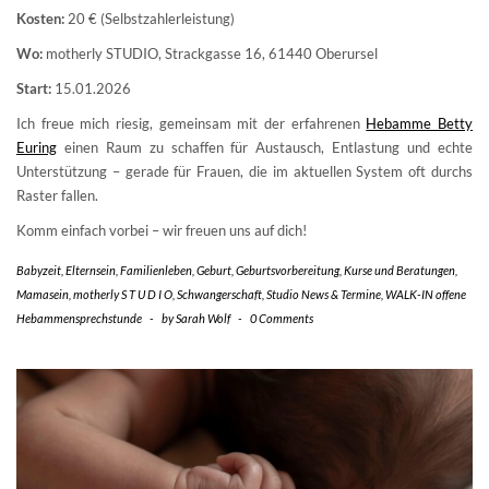
Kosten:
20 € (Selbstzahlerleistung)
Wo:
motherly STUDIO, Strackgasse 16, 61440 Oberursel
Start:
15.01.2026
Ich freue mich riesig, gemeinsam mit der erfahrenen
Hebamme Betty
Euring
einen Raum zu schaffen für Austausch, Entlastung und echte
Unterstützung – gerade für Frauen, die im aktuellen System oft durchs
Raster fallen.
Komm einfach vorbei – wir freuen uns auf dich!
Babyzeit
,
Elternsein
,
Familienleben
,
Geburt
,
Geburtsvorbereitung
,
Kurse und Beratungen
,
Mamasein
,
motherly S T U D I O
,
Schwangerschaft
,
Studio News & Termine
,
WALK-IN offene
Hebammensprechstunde
-
by
Sarah Wolf
-
0 Comments