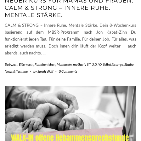
NEUER KURS FÜR MAMAS UND FRAUEN:
CALM & STRONG – INNERE RUHE.
MENTALE STÄRKE.
CALM & STRONG – Innere Ruhe. Mentale Stärke. Dein 8-Wochenkurs
basierend auf dem MBSR-Programm nach Jon Kabat-Zinn Du
funktionierst jeden Tag. Für deine Familie. Für deinen Job. Für alles, was
erledigt werden muss. Doch innen drin läuft der Kopf weiter — auch
abends, auch nachts.
…
Babyzeit
,
Elternsein
,
Familienleben
,
Mamasein
,
motherly S T U D I O
,
Selbstfürsorge
,
Studio
News & Termine
-
by
Sarah Wolf
-
0 Comments