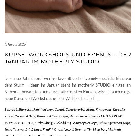
4. Januar 2026
KURSE, WORKSHOPS UND EVENTS – DER
JANUAR IM MOTHERLY STUDIO
Das neue Jahr ist erst wenige Tage alt und ich genieße noch die Ruhe vor
dem Sturm – denn im Januar steht im motherly STUDIO einiges an.
Neben altbewährten und euren allerliebsten Kursen, wird es auch einige
neue Kurse und Workshops geben. Welche das sind,
…
Babyzeit
,
Elternsein
,
Familienleben
,
Geburt
,
Geburtsvorbereitung
,
Kinderyoga
,
Kurse für
Kinder
,
Kurse mit Baby
,
Kurse und Beratungen
,
Mamasein
,
motherly S T U D I O
,
READ
MORE BOOKS CLUB
,
Rückbildung
,
Rückbildung
,
Schwangerenyoga
,
Schwangerschaftsyoga
,
Selbstfürsorge
,
Soft & toned FemFit
,
Studio News & Termine
,
The Milky Way Milchcafé
,