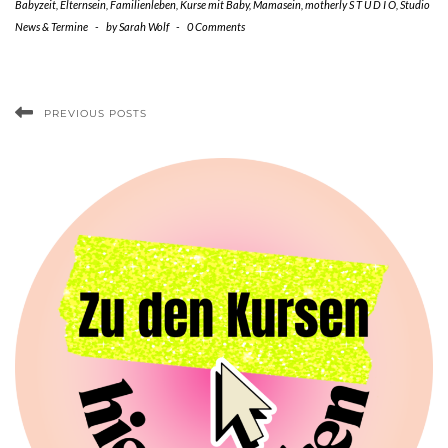
Babyzeit
,
Elternsein
,
Familienleben
,
Kurse mit Baby
,
Mamasein
,
motherly S T U D I O
,
Studio
News & Termine
-
by
Sarah Wolf
-
0 Comments
PREVIOUS POSTS