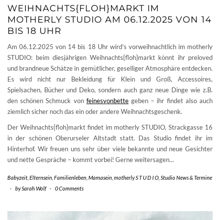
WEIHNACHTS{FLOH}MARKT IM
MOTHERLY STUDIO AM 06.12.2025 VON 14
BIS 18 UHR
Am 06.12.2025 von 14 bis 18 Uhr wird’s vorweihnachtlich im motherly
STUDIO: beim diesjährigen Weihnachts{floh}markt könnt ihr preloved
und brandneue Schätze in gemütlicher, geselliger Atmosphäre entdecken.
Es wird nicht nur Bekleidung für Klein und Groß, Accessoires,
Spielsachen, Bücher und Deko, sondern auch ganz neue Dinge wie z.B.
den schönen Schmuck von
feinesvonbette
geben – ihr findet also auch
ziemlich sicher noch das ein oder andere Weihnachtsgeschenk.
Der Weihnachts{floh}markt findet im motherly STUDIO, Strackgasse 16
in der schönen Oberurseler Altstadt statt. Das Studio findet ihr im
Hinterhof. Wir freuen uns sehr über viele bekannte und neue Gesichter
und nette Gespräche – kommt vorbei! Gerne weitersagen…
Babyzeit
,
Elternsein
,
Familienleben
,
Mamasein
,
motherly S T U D I O
,
Studio News & Termine
-
by
Sarah Wolf
-
0 Comments