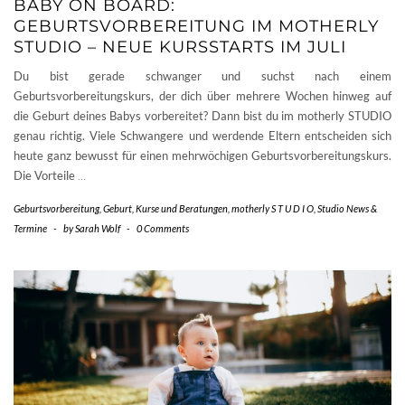
BABY ON BOARD:
GEBURTSVORBEREITUNG IM MOTHERLY
STUDIO – NEUE KURSSTARTS IM JULI
Du bist gerade schwanger und suchst nach einem
Geburtsvorbereitungskurs, der dich über mehrere Wochen hinweg auf
die Geburt deines Babys vorbereitet? Dann bist du im motherly STUDIO
genau richtig. Viele Schwangere und werdende Eltern entscheiden sich
heute ganz bewusst für einen mehrwöchigen Geburtsvorbereitungskurs.
Die Vorteile
…
Geburtsvorbereitung
,
Geburt
,
Kurse und Beratungen
,
motherly S T U D I O
,
Studio News &
Termine
-
by
Sarah Wolf
-
0 Comments