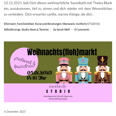
12.12.2025 lädt Dich dieses weihnachtliche Soundbath mit Thalea Blunk
ein, anzukommen, tief zu atmen und dich wieder mit dem Wesentlichen
zu verbinden. Dich erwarten sanfte, warme Klänge, die dich
…
Elternsein
,
Familienleben
,
Kurse und Beratungen
,
Mamasein
,
motherly S T U D I O
,
Selbstfürsorge
,
Studio News & Termine
-
by
Sarah Wolf
-
0 Comments
4. Dezember 2025