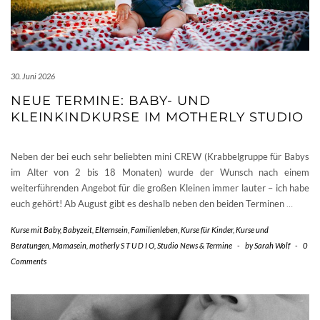
30. Juni 2026
NEUE TERMINE: BABY- UND
KLEINKINDKURSE IM MOTHERLY STUDIO
Neben der bei euch sehr beliebten mini CREW (Krabbelgruppe für Babys
im Alter von 2 bis 18 Monaten) wurde der Wunsch nach einem
weiterführenden Angebot für die großen Kleinen immer lauter – ich habe
euch gehört! Ab August gibt es deshalb neben den beiden Terminen
…
Kurse mit Baby
,
Babyzeit
,
Elternsein
,
Familienleben
,
Kurse für Kinder
,
Kurse und
Beratungen
,
Mamasein
,
motherly S T U D I O
,
Studio News & Termine
-
by
Sarah Wolf
-
0
Comments