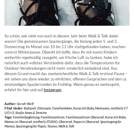
So schön, wie viele von euch in diesem Jahr beim Walk & Talk dabei
waren! Die gemeinsamen Spaziergänge, die bislang jeden 1. und 3.
Donnerstag im Monat von 10 bis 11 Uhr stattgefunden haben, machen
vorerst Winterpause. Obwohl ich hoffe, dass ihr mit euren Kindern
weiterhin regelmäßig rausgeht, um frische Luft zu tanken, habe ich
natürlich auch vollstes Verständnis dafür, dass die Temperaturen für
Outdoor-Verabredungen nicht mehr sonderlich einladend sind. Aus
diesem Grund macht das zweiwöchentliche Walk & Talk erstmal Pause –
wir sehen uns dann wieder zu ehrlichen, offenen Gesprächen und den ca.
einstündigen Spazierrunden im Frühling. Wann genau es weitergeht,
erfahrt ihr hier und auf
Instagram
.
Author:
Sarah Wolf
Filed Under:
Babyzeit
,
Elternsein
,
Familienleben
,
Kurse mit Baby
,
Mamasein
,
motherly S T
U D I O
,
Studio News & Termine
Tags:
Familienbegleitung
,
Familienzentrum
,
Familienzentrum Oberursel
,
Kurse mit Baby
,
Mamas in Oberursel
,
motherly STUDIO
,
Oberursel
,
Papas in Oberursel
,
Spaziergang für
Mamas
,
Spaziergang für Papas
,
Taunus
,
Walk & Talk