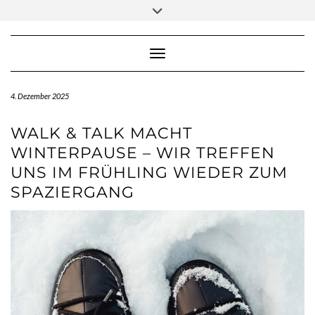
Skip
Toggle
to
header
content
Toggle Navigation
4. Dezember 2025
WALK & TALK MACHT
WINTERPAUSE – WIR TREFFEN
UNS IM FRÜHLING WIEDER ZUM
SPAZIERGANG