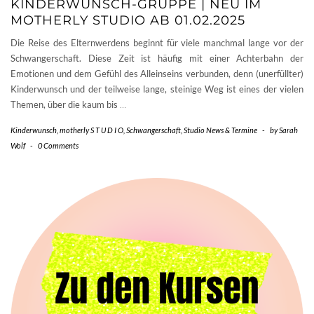
KINDERWUNSCH-GRUPPE | NEU IM
MOTHERLY STUDIO AB 01.02.2025
Die Reise des Elternwerdens beginnt für viele manchmal lange vor der
Schwangerschaft. Diese Zeit ist häufig mit einer Achterbahn der
Emotionen und dem Gefühl des Alleinseins verbunden, denn (unerfüllter)
Kinderwunsch und der teilweise lange, steinige Weg ist eines der vielen
Themen, über die kaum bis
…
Kinderwunsch
,
motherly S T U D I O
,
Schwangerschaft
,
Studio News & Termine
-
by
Sarah
Wolf
-
0 Comments