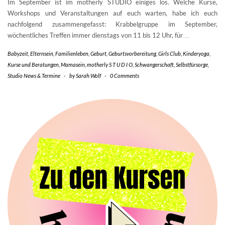
Im September ist im motherly STUDIO einiges los. Welche Kurse,
Workshops und Veranstaltungen auf euch warten, habe ich euch
nachfolgend zusammengefasst: Krabbelgruppe im September,
wöchentliches Treffen immer dienstags von 11 bis 12 Uhr, für
…
Babyzeit
,
Elternsein
,
Familienleben
,
Geburt
,
Geburtsvorbereitung
,
Girls Club
,
Kinderyoga
,
Kurse und Beratungen
,
Mamasein
,
motherly S T U D I O
,
Schwangerschaft
,
Selbstfürsorge
,
Studio News & Termine
-
by
Sarah Wolf
-
0 Comments