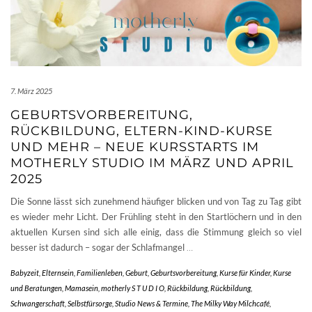
7. März 2025
GEBURTSVORBEREITUNG,
RÜCKBILDUNG, ELTERN-KIND-KURSE
UND MEHR – NEUE KURSSTARTS IM
MOTHERLY STUDIO IM MÄRZ UND APRIL
2025
Die Sonne lässt sich zunehmend häufiger blicken und von Tag zu Tag gibt
es wieder mehr Licht. Der Frühling steht in den Startlöchern und in den
aktuellen Kursen sind sich alle einig, dass die Stimmung gleich so viel
besser ist dadurch – sogar der Schlafmangel
…
Babyzeit
,
Elternsein
,
Familienleben
,
Geburt
,
Geburtsvorbereitung
,
Kurse für Kinder
,
Kurse
und Beratungen
,
Mamasein
,
motherly S T U D I O
,
Rückbildung
,
Rückbildung
,
Schwangerschaft
,
Selbstfürsorge
,
Studio News & Termine
,
The Milky Way Milchcafé
,