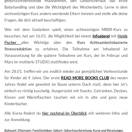
geburtsvorbereitende Maßnahmen, den Geburtsverlauf, das erste
Babyhandling und über die Wichtigkeit des Wochenbetts. Lerne in dem
sechswöchigen Kurs andere werdende Eltern kennen und stelle alle deine
Fragen, die dich aktuell beschäftigen.
Wer mit dem Gedanken spielt, einen achtwöchigen MBSR-Kurs zu
besuchen, hat am 16.01. die Möglichkeit bei einem
Infoabend
mit
Heide
Fischer
alles Wichtige über den
Kurs Achtsamkeitsbasierte
Stressreduktion
zu erfahren. Die Teilnahme am Infoabend ist
Voraussetzung für die spätere Teilnahme am Kurs, der im Februar und
März im motherly STUDIO stattfinden wird.
Am 28.01. treffen wir uns endlich wieder zur gemütlichen Vorlesestunde
für Kinder ab 4 Jahre. Der erste
READ MORE BOOKS CLUB
des neuen
Jahres findet wie gewohnt im Raum unterm Dach statt, denn hier ist’s
einfach so richtig kuschelig. Ausgerüstet mit Snacks, Getränken, Decken,
Kissen und Wärmflaschen tauchen wir ein in alte und ganz neue
Kinderbücher.
Alle Kurse findest du
hier nochmal im Überblick
mit weiteren Infos und
zur Anmeldung.
Babyzeit
,
Elternsein
,
Familienleben
,
Geburt
,
Geburtsvorbereitung
,
Kurse und Beratungen
,