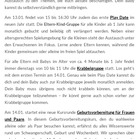
Austausch zu den Themen, die euch aktuell beschäftigen. Dein Baby
kannst du selbstverständlich gerne mitbringen.
Am 13.01. findet von 15 bis 16:30 Uhr zudem das erste
Play Date
im
neuen Jahr statt. Die
Eltern-Kind-Gruppe
für alle Kinder ab 1 Jahr kann
monatlich gebucht und beliebig oft verlängert werden. Neben einer
altersgerechten Spielumgebung für die Kleinen steht der Austausch unter
den Erwachsenen im Fokus. Lerne andere Eltern kennen, während die
Kinder gemeinsam oder alleine im freien Spiel abtauchen.
Für alle Eltern mit Babys im Alter von ca. 4 Monate bis 1 Jahr findet
immer dienstags von 10 bis 11 Uhr die
Krabbelgruppe
statt. Los geht’s
mit dem ersten Termin am 14.01. Genau wie beim Play Date kannst du
dich und dein Baby auch zur Krabbelgruppe jeweils monatlich anmelden.
Dein Baby muss übrigens noch nicht krabbeln können, um an der
Krabbelgruppe teilzunehmen – ihr könnt gerne auch schon vorher zur
Krabbelgruppe kommen.
Am 14.01. startet eine neue Kursrunde
Geburtsvorbereitung für Frauen
und Paare
. In diesem Geburtsvorbereitungskurs, den du wahlweise
alleine oder als Paar besuchen kannst, erfährst du alles Wissenswerte
rund um Schwangerschaft, Geburt und Wochenbett. Wir sprechen über