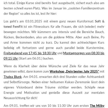
ich total. Einige Kurse sind bereits fast ausgebucht, sichert euch also am
besten schnell euren Platz. Was im Januar im „coolsten Familienzentrum
der Region“ so alles los ist, lest ihr hier:
Los geht’s am 03.01.2025 mit einem ganz neuen Kursformat:
Soft &
toned FemFit
ist ein Fitnesskurs für alle Frauen, die sich (wieder) mehr
bewegen möchten. Wir kümmern uns intensiv und die Bereiche Bauch,
Rücken, Beckenboden, also um die goldene Mitte. Aber auch Beine, Po
und Arme kommen nicht zu kurz. Du kannst den achtwöchigen Kurs
beliebig oft fortsetzen und gerne auch parallel beide Kurstermine,
Freitagabend von 17:45 bis 18:30 Uhr
und
Montagmorgen von 08:30 bis
09:15 Uhr
(Start am 06.01.) buchen.
Wenn du Klarheit über deine Wünsche und Ziele für das neue Jahr
gewinnen willst, dann komm zum
Workshop „Dein bestes Jahr 2025“
mit
Thalea Blunk
. Am 04.01. erwarten dich drei Stunden voller Achtsamkeit
und Selbstfürsorge. Neben einer heilsamen Kakao-Zeremonie lässt dein
eigenes Visionboard deine Träume sichtbar werden. Schöpfe neue
Energie und Motivation und genieße diese Auszeit zur mentalen
Neuausrichtung für dich!
Am 09.01. treffen wir uns von 10 bis 11:30 Uhr zum ersten
The Milky