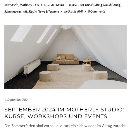
Mamasein
,
motherly S T U D I O
,
READ MORE BOOKS CLUB
,
Rückbildung
,
Rückbildung
,
Schwangerschaft
,
Studio News & Termine
-
by
Sarah Wolf
-
0 Comments
4. September 2024
SEPTEMBER 2024 IM MOTHERLY STUDIO:
KURSE, WORKSHOPS UND EVENTS
Die Sommerferien sind vorbei, alle ruckeln sich wieder im Alltag zurecht.