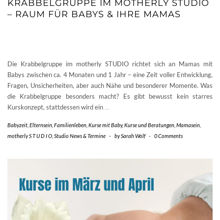
KRABBELGRUPPE IM MOTHERLY STUDIO
– RAUM FÜR BABYS & IHRE MAMAS
Die Krabbelgruppe im motherly STUDIO richtet sich an Mamas mit
Babys zwischen ca. 4 Monaten und 1 Jahr – eine Zeit voller Entwicklung,
Fragen, Unsicherheiten, aber auch Nähe und besonderer Momente. Was
die Krabbelgruppe besonders macht? Es gibt bewusst kein starres
Kurskonzept, stattdessen wird ein
…
Babyzeit
,
Elternsein
,
Familienleben
,
Kurse mit Baby
,
Kurse und Beratungen
,
Mamasein
,
motherly S T U D I O
,
Studio News & Termine
-
by
Sarah Wolf
-
0 Comments