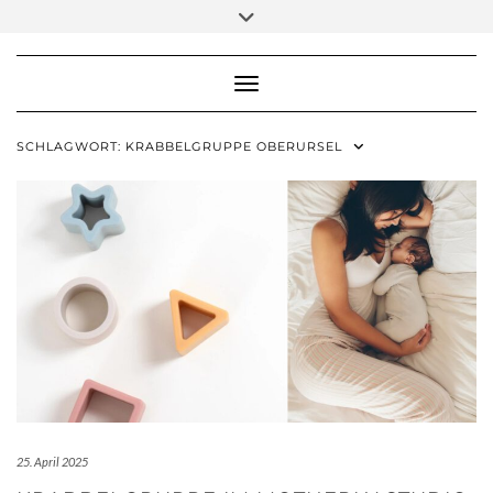
Skip
Toggle
to
header
content
Toggle Navigation
SCHLAGWORT:
KRABBELGRUPPE OBERURSEL
25. April 2025