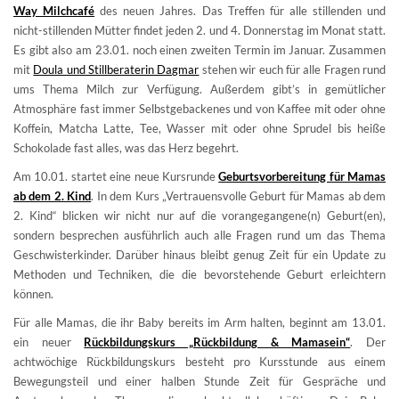
Way Milchcafé
des neuen Jahres. Das Treffen für alle stillenden und
nicht-stillenden Mütter findet jeden 2. und 4. Donnerstag im Monat statt.
Es gibt also am 23.01. noch einen zweiten Termin im Januar. Zusammen
mit
Doula und Stillberaterin Dagmar
stehen wir euch für alle Fragen rund
ums Thema Milch zur Verfügung. Außerdem gibt’s in gemütlicher
Atmosphäre fast immer Selbstgebackenes und von Kaffee mit oder ohne
Koffein, Matcha Latte, Tee, Wasser mit oder ohne Sprudel bis heiße
Schokolade fast alles, was das Herz begehrt.
Am 10.01. startet eine neue Kursrunde
Geburtsvorbereitung für Mamas
ab dem 2. Kind
. In dem Kurs „Vertrauensvolle Geburt für Mamas ab dem
2. Kind“ blicken wir nicht nur auf die vorangegangene(n) Geburt(en),
sondern besprechen ausführlich auch alle Fragen rund um das Thema
Geschwisterkinder. Darüber hinaus bleibt genug Zeit für ein Update zu
Methoden und Techniken, die die bevorstehende Geburt erleichtern
können.
Für alle Mamas, die ihr Baby bereits im Arm halten, beginnt am 13.01.
ein neuer
Rückbildungskurs „Rückbildung & Mamasein“
. Der
achtwöchige Rückbildungskurs besteht pro Kursstunde aus einem
Bewegungsteil und einer halben Stunde Zeit für Gespräche und