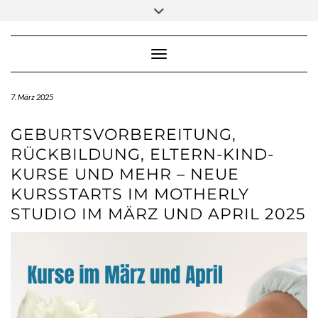
Skip
Toggle
to
header
content
Toggle Navigation
7. März 2025
GEBURTSVORBEREITUNG,
RÜCKBILDUNG, ELTERN-KIND-
KURSE UND MEHR – NEUE
KURSSTARTS IM MOTHERLY
STUDIO IM MÄRZ UND APRIL 2025