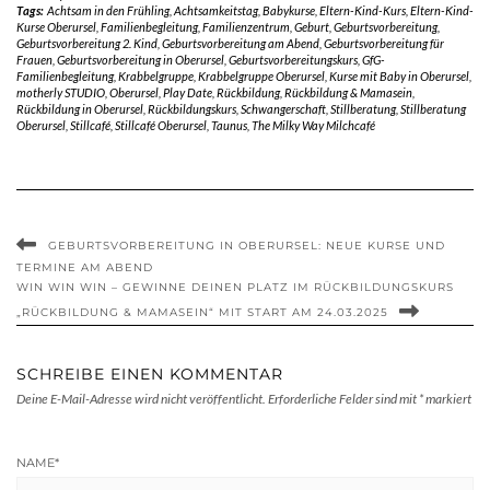
Tags:
Achtsam in den Frühling
,
Achtsamkeitstag
,
Babykurse
,
Eltern-Kind-Kurs
,
Eltern-Kind-
Kurse Oberursel
,
Familienbegleitung
,
Familienzentrum
,
Geburt
,
Geburtsvorbereitung
,
Geburtsvorbereitung 2. Kind
,
Geburtsvorbereitung am Abend
,
Geburtsvorbereitung für
Frauen
,
Geburtsvorbereitung in Oberursel
,
Geburtsvorbereitungskurs
,
GfG-
Familienbegleitung
,
Krabbelgruppe
,
Krabbelgruppe Oberursel
,
Kurse mit Baby in Oberursel
,
motherly STUDIO
,
Oberursel
,
Play Date
,
Rückbildung
,
Rückbildung & Mamasein
,
Rückbildung in Oberursel
,
Rückbildungskurs
,
Schwangerschaft
,
Stillberatung
,
Stillberatung
Oberursel
,
Stillcafé
,
Stillcafé Oberursel
,
Taunus
,
The Milky Way Milchcafé
GEBURTSVORBEREITUNG IN OBERURSEL: NEUE KURSE UND
TERMINE AM ABEND
WIN WIN WIN – GEWINNE DEINEN PLATZ IM RÜCKBILDUNGSKURS
„RÜCKBILDUNG & MAMASEIN“ MIT START AM 24.03.2025
SCHREIBE EINEN KOMMENTAR
Deine E-Mail-Adresse wird nicht veröffentlicht.
Erforderliche Felder sind mit
*
markiert
NAME
*