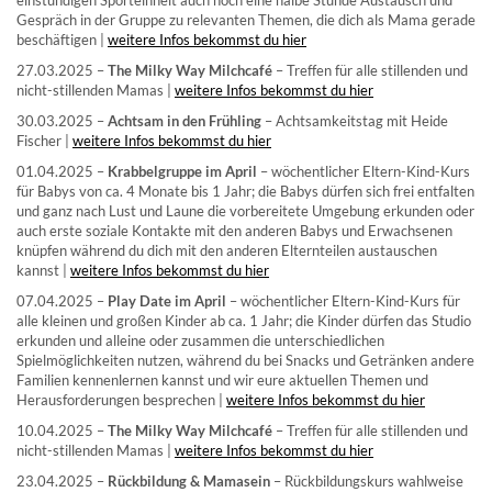
einstündigen Sporteinheit auch noch eine halbe Stunde Austausch und
Gespräch in der Gruppe zu relevanten Themen, die dich als Mama gerade
beschäftigen |
weitere Infos bekommst du hier
27.03.2025 –
The Milky Way Milchcafé
– Treffen für alle stillenden und
nicht-stillenden Mamas |
weitere Infos bekommst du hier
30.03.2025 –
Achtsam in den Frühling
– Achtsamkeitstag mit Heide
Fischer |
weitere Infos bekommst du hier
01.04.2025 –
Krabbelgruppe im April
– wöchentlicher Eltern-Kind-Kurs
für Babys von ca. 4 Monate bis 1 Jahr; die Babys dürfen sich frei entfalten
und ganz nach Lust und Laune die vorbereitete Umgebung erkunden oder
auch erste soziale Kontakte mit den anderen Babys und Erwachsenen
knüpfen während du dich mit den anderen Elternteilen austauschen
kannst |
weitere Infos bekommst du hier
07.04.2025 –
Play Date im April
– wöchentlicher Eltern-Kind-Kurs für
alle kleinen und großen Kinder ab ca. 1 Jahr; die Kinder dürfen das Studio
erkunden und alleine oder zusammen die unterschiedlichen
Spielmöglichkeiten nutzen, während du bei Snacks und Getränken andere
Familien kennenlernen kannst und wir eure aktuellen Themen und
Herausforderungen besprechen |
weitere Infos bekommst du hier
10.04.2025 –
The Milky Way Milchcafé
– Treffen für alle stillenden und
nicht-stillenden Mamas |
weitere Infos bekommst du hier
23.04.2025 –
Rückbildung & Mamasein
– Rückbildungskurs wahlweise