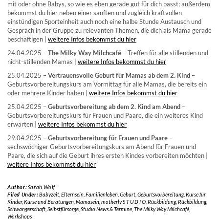
mit oder ohne Babys, so wie es eben gerade gut für dich passt; außerdem
bekommst du hier neben einer sanften und zugleich kraftvollen
einstündigen Sporteinheit auch noch eine halbe Stunde Austausch und
Gespräch in der Gruppe zu relevanten Themen, die dich als Mama gerade
beschäftigen |
weitere Infos bekommst du hier
24.04.2025 –
The Milky Way Milchcafé
– Treffen für alle stillenden und
nicht-stillenden Mamas |
weitere Infos bekommst du hier
25.04.2025 –
Vertrauensvolle Geburt für Mamas ab dem 2. Kind
–
Geburtsvorbereitungskurs am Vormittag für alle Mamas, die bereits ein
oder mehrere Kinder haben |
weitere Infos bekommst du hier
25.04.2025 –
Geburtsvorbereitung ab dem 2. Kind am Abend
–
Geburtsvorbereitungskurs für Frauen und Paare, die ein weiteres Kind
erwarten |
weitere Infos bekommst du hier
29.04.2025 –
Geburtsvorbereitung für Frauen und Paare
–
sechswöchiger Geburtsvorbereitungskurs am Abend für Frauen und
Paare, die sich auf die Geburt ihres ersten Kindes vorbereiten möchten |
weitere Infos bekommst du hier
Author:
Sarah Wolf
Filed Under:
Babyzeit
,
Elternsein
,
Familienleben
,
Geburt
,
Geburtsvorbereitung
,
Kurse für
Kinder
,
Kurse und Beratungen
,
Mamasein
,
motherly S T U D I O
,
Rückbildung
,
Rückbildung
,
Schwangerschaft
,
Selbstfürsorge
,
Studio News & Termine
,
The Milky Way Milchcafé
,
Workshops