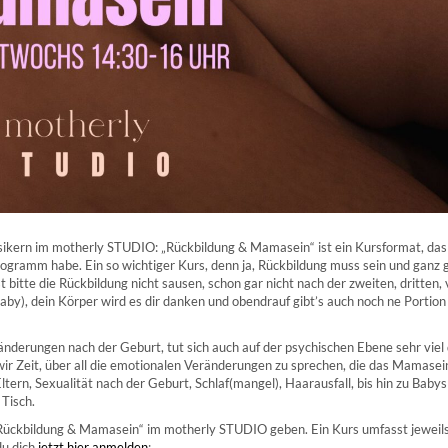
ssikern im motherly STUDIO: „Rückbildung & Mamasein“ ist ein Kursformat, das 
rogramm habe. Ein so wichtiger Kurs, denn ja, Rückbildung muss sein und ganz g
 bitte die Rückbildung nicht sausen, schon gar nicht nach der zweiten, dritten,
Baby), dein Körper wird es dir danken und obendrauf gibt’s auch noch ne Portio
änderungen nach der Geburt, tut sich auch auf der psychischen Ebene sehr viel
 Zeit, über all die emotionalen Veränderungen zu sprechen, die das Mamasein
Eltern, Sexualität nach der Geburt, Schlaf(mangel), Haarausfall, bis hin zu Babys
Tisch.
„Rückbildung & Mamasein“ im motherly STUDIO geben. Ein Kurs umfasst jeweils
du dich
jetzt hier anmelden
: