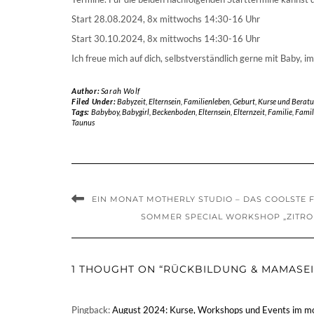
Start 28.08.2024, 8x mittwochs 14:30-16 Uhr
Start 30.10.2024, 8x mittwochs 14:30-16 Uhr
Ich freue mich auf dich, selbstverständlich gerne mit Baby,
Author:
Sarah Wolf
Filed Under:
Babyzeit
,
Elternsein
,
Familienleben
,
Geburt
,
Kurse und Berat
Tags:
Babyboy
,
Babygirl
,
Beckenboden
,
Elternsein
,
Elternzeit
,
Familie
,
Famil
Taunus
EIN MONAT MOTHERLY STUDIO – DAS COOLSTE 
SOMMER SPECIAL WORKSHOP „ZITRON
1 THOUGHT ON “RÜCKBILDUNG & MAMASEI
Pingback:
August 2024: Kurse, Workshops und Events im mo