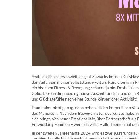
Yeah, endlich ist es soweit, es gibt Zuwachs bei den Kurskla
den Anfängen meiner Selbstständigkeit als Kursleiterin im P
ein bisschen Fitness & Bewegung schadet ja nie. Deshalb lasst
Geburt. Gönn dir unbedingt diese Auszeit für dich (und dein 
und Glücksgefühle nach einer Stunde körperlicher Aktivität!
Damit aber nicht genug, denn neben all den körperlichen Ver
das Mamasein. Nach dem Bewegungsteil des Kurses haben wir
sich bringt. Von neuer Emotionalität, über Partnerschaft als 
Entwicklung kommen – wenn du willst – alle Themen auf den 
In der zweiten Jahreshälfte 2024 wird es zwei Kursrunden 
Termine. Für die beiden nachfolgenden Starttermine kannst 