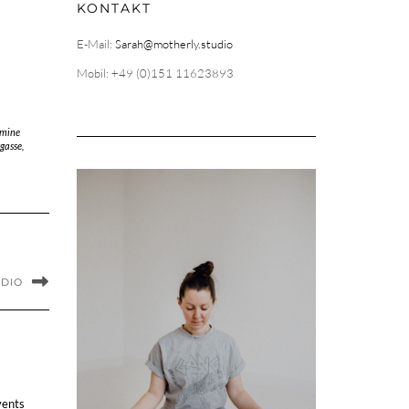
KONTAKT
E-Mail:
Sarah@motherly.studio
Mobil: +49 (0)151 11623893
rmine
gasse
,
UDIO
vents