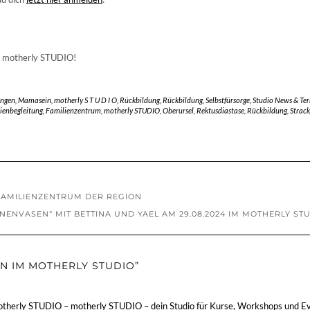
 im motherly STUDIO!
ungen
,
Mamasein
,
motherly S T U D I O
,
Rückbildung
,
Rückbildung
,
Selbstfürsorge
,
Studio News & Te
ienbegleitung
,
Familienzentrum
,
motherly STUDIO
,
Oberursel
,
Rektusdiastase
,
Rückbildung
,
Strack
FAMILIENZENTRUM DER REGION
ENVASEN“ MIT BETTINA UND YAEL AM 29.08.2024 IM MOTHERLY ST
N IM MOTHERLY STUDIO”
therly STUDIO – motherly STUDIO – dein Studio für Kurse, Workshops und E