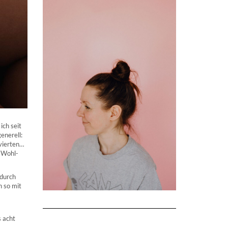
ich seit
enerell:
 vierten…
n Wohl-
 durch
 so mit
 acht