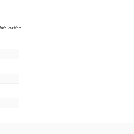
d mit
*
markiert