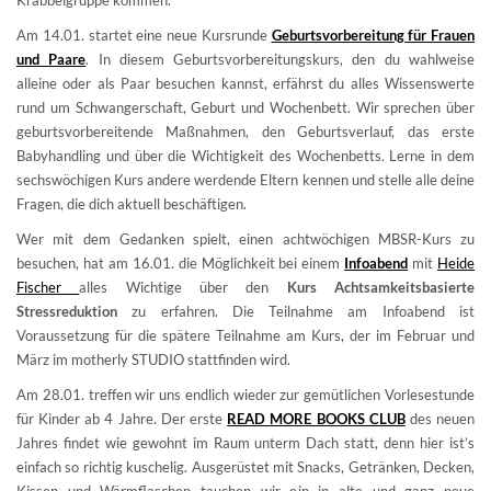
Krabbelgruppe kommen.
Am 14.01. startet eine neue Kursrunde
Geburtsvorbereitung für Frauen
und Paare
. In diesem Geburtsvorbereitungskurs, den du wahlweise
alleine oder als Paar besuchen kannst, erfährst du alles Wissenswerte
rund um Schwangerschaft, Geburt und Wochenbett. Wir sprechen über
geburtsvorbereitende Maßnahmen, den Geburtsverlauf, das erste
Babyhandling und über die Wichtigkeit des Wochenbetts. Lerne in dem
sechswöchigen Kurs andere werdende Eltern kennen und stelle alle deine
Fragen, die dich aktuell beschäftigen.
Wer mit dem Gedanken spielt, einen achtwöchigen MBSR-Kurs zu
besuchen, hat am 16.01. die Möglichkeit bei einem
Infoabend
mit
Heide
Fischer
alles Wichtige über den
Kurs Achtsamkeitsbasierte
Stressreduktion
zu erfahren. Die Teilnahme am Infoabend ist
Voraussetzung für die spätere Teilnahme am Kurs, der im Februar und
März im motherly STUDIO stattfinden wird.
Am 28.01. treffen wir uns endlich wieder zur gemütlichen Vorlesestunde
für Kinder ab 4 Jahre. Der erste
READ MORE BOOKS CLUB
des neuen
Jahres findet wie gewohnt im Raum unterm Dach statt, denn hier ist’s
einfach so richtig kuschelig. Ausgerüstet mit Snacks, Getränken, Decken,