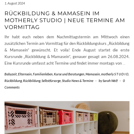
1. August 2024
RÜCKBILDUNG & MAMASEIN IM
MOTHERLY STUDIO | NEUE TERMINE AM
VORMITTAG
Ihr habt euch neben dem Nachmittagstermin am Mittwoch einen
zusätzlichen Termin am Vormittag für den Rückbildungskurs „Rückbildung
& Mamasein“ gewünscht. Et voila! Ende August startet die erste
Kursrunde „Rückbildung & Mamasein“, genauer gesagt am 26.08.2024.
Eine Kursrunde umfasst acht Termine und findet immer montags von
…
Babyzeit
,
Elternsein
,
Familienleben
,
Kurse und Beratungen
,
Mamasein
,
motherly S T U D I O
,
Rückbildung
,
Rückbildung
,
Selbstfürsorge
,
Studio News & Termine
-
by
Sarah Wolf
-
0
Comments