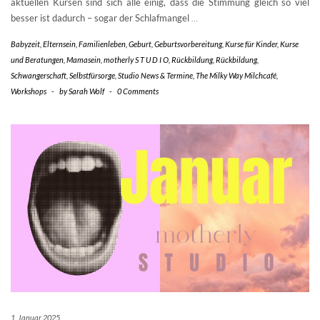
aktuellen Kursen sind sich alle einig, dass die Stimmung gleich so viel
besser ist dadurch – sogar der Schlafmangel
…
Babyzeit
,
Elternsein
,
Familienleben
,
Geburt
,
Geburtsvorbereitung
,
Kurse für Kinder
,
Kurse
und Beratungen
,
Mamasein
,
motherly S T U D I O
,
Rückbildung
,
Rückbildung
,
Schwangerschaft
,
Selbstfürsorge
,
Studio News & Termine
,
The Milky Way Milchcafé
,
Workshops
-
by
Sarah Wolf
-
0 Comments
1. Januar 2025