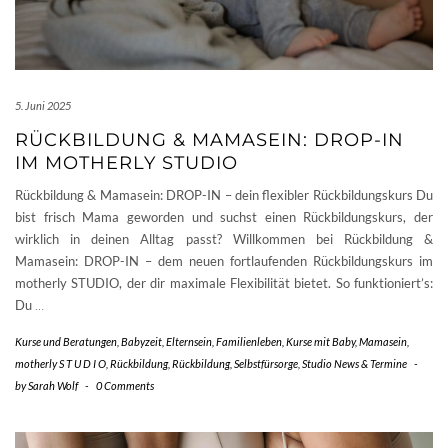
5. Juni 2025
RÜCKBILDUNG & MAMASEIN: DROP-IN
IM MOTHERLY STUDIO
Rückbildung & Mamasein: DROP-IN – dein flexibler Rückbildungskurs Du
bist frisch Mama geworden und suchst einen Rückbildungskurs, der
wirklich in deinen Alltag passt? Willkommen bei Rückbildung &
Mamasein: DROP-IN – dem neuen fortlaufenden Rückbildungskurs im
motherly STUDIO, der dir maximale Flexibilität bietet. So funktioniert’s:
Du
…
Kurse und Beratungen
,
Babyzeit
,
Elternsein
,
Familienleben
,
Kurse mit Baby
,
Mamasein
,
motherly S T U D I O
,
Rückbildung
,
Rückbildung
,
Selbstfürsorge
,
Studio News & Termine
-
by
Sarah Wolf
-
0 Comments