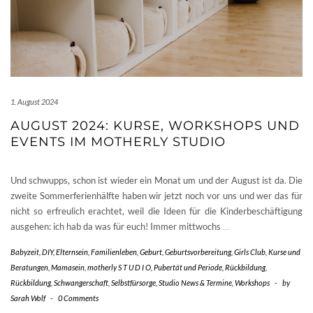
1. August 2024
AUGUST 2024: KURSE, WORKSHOPS UND
EVENTS IM MOTHERLY STUDIO
Und schwupps, schon ist wieder ein Monat um und der August ist da. Die
zweite Sommerferienhälfte haben wir jetzt noch vor uns und wer das für
nicht so erfreulich erachtet, weil die Ideen für die Kinderbeschäftigung
ausgehen: ich hab da was für euch! Immer mittwochs
…
Babyzeit
,
DIY
,
Elternsein
,
Familienleben
,
Geburt
,
Geburtsvorbereitung
,
Girls Club
,
Kurse und
Beratungen
,
Mamasein
,
motherly S T U D I O
,
Pubertät und Periode
,
Rückbildung
,
Rückbildung
,
Schwangerschaft
,
Selbstfürsorge
,
Studio News & Termine
,
Workshops
-
by
Sarah Wolf
-
0 Comments