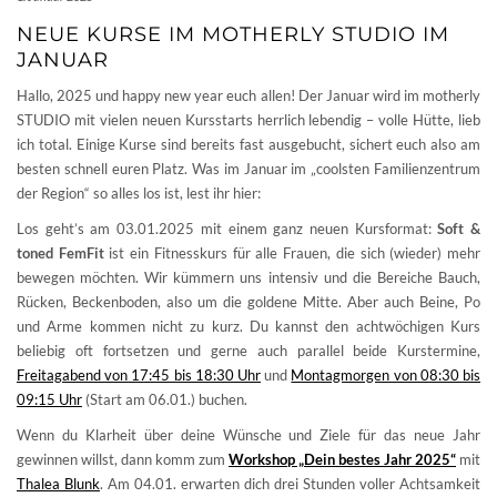
NEUE KURSE IM MOTHERLY STUDIO IM
JANUAR
Hallo, 2025 und happy new year euch allen! Der Januar wird im motherly
STUDIO mit vielen neuen Kursstarts herrlich lebendig – volle Hütte, lieb
ich total. Einige Kurse sind bereits fast ausgebucht, sichert euch also am
besten schnell euren Platz. Was im Januar im „coolsten Familienzentrum
der Region“ so alles los ist, lest ihr hier:
Los geht’s am 03.01.2025 mit einem ganz neuen Kursformat:
Soft &
toned FemFit
ist ein Fitnesskurs für alle Frauen, die sich (wieder) mehr
bewegen möchten. Wir kümmern uns intensiv und die Bereiche Bauch,
Rücken, Beckenboden, also um die goldene Mitte. Aber auch Beine, Po
und Arme kommen nicht zu kurz. Du kannst den achtwöchigen Kurs
beliebig oft fortsetzen und gerne auch parallel beide Kurstermine,
Freitagabend von 17:45 bis 18:30 Uhr
und
Montagmorgen von 08:30 bis
09:15 Uhr
(Start am 06.01.) buchen.
Wenn du Klarheit über deine Wünsche und Ziele für das neue Jahr
gewinnen willst, dann komm zum
Workshop „Dein bestes Jahr 2025“
mit
Thalea Blunk
. Am 04.01. erwarten dich drei Stunden voller Achtsamkeit