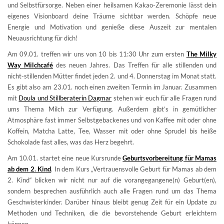
und Selbstfürsorge. Neben einer heilsamen Kakao-Zeremonie lässt dein
eigenes Visionboard deine Träume sichtbar werden. Schöpfe neue
Energie und Motivation und genieße diese Auszeit zur mentalen
Neuausrichtung für dich!
Am 09.01. treffen wir uns von 10 bis 11:30 Uhr zum ersten
The Milky
Way Milchcafé
des neuen Jahres. Das Treffen für alle stillenden und
nicht-stillenden Mütter findet jeden 2. und 4. Donnerstag im Monat statt.
Es gibt also am 23.01. noch einen zweiten Termin im Januar. Zusammen
mit
Doula und Stillberaterin Dagmar
stehen wir euch für alle Fragen rund
ums Thema Milch zur Verfügung. Außerdem gibt’s in gemütlicher
Atmosphäre fast immer Selbstgebackenes und von Kaffee mit oder ohne
Koffein, Matcha Latte, Tee, Wasser mit oder ohne Sprudel bis heiße
Schokolade fast alles, was das Herz begehrt.
Am 10.01. startet eine neue Kursrunde
Geburtsvorbereitung für Mamas
ab dem 2. Kind
. In dem Kurs „Vertrauensvolle Geburt für Mamas ab dem
2. Kind“ blicken wir nicht nur auf die vorangegangene(n) Geburt(en),
sondern besprechen ausführlich auch alle Fragen rund um das Thema
Geschwisterkinder. Darüber hinaus bleibt genug Zeit für ein Update zu
Methoden und Techniken, die die bevorstehende Geburt erleichtern