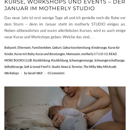
KURSE, WORKSHOPS UND EVENTS – DER
JANUAR IM MOTHERLY STUDIO
Das neue Jahr ist erst wenige Tage alt und ich genieße noch die Ruhe vor
dem Sturm – denn im Januar steht im motherly STUDIO einiges an.
Neben altbewährten und euren allerliebsten Kursen, wird es auch einige
neue Kurse und Workshops geben. Welche das sind,
…
Babyzeit
,
Elternsein
,
Familienleben
,
Geburt
,
Geburtsvorbereitung
,
Kinderyoga
,
Kurse für
Kinder
,
Kurse mit Baby
,
Kurse und Beratungen
,
Mamasein
,
motherly S T U D I O
,
READ
MORE BOOKS CLUB
,
Rückbildung
,
Rückbildung
,
Schwangerenyoga
,
Schwangerschaftsyoga
,
Selbstfürsorge
,
Soft & toned FemFit
,
Studio News & Termine
,
The Milky Way Milchcafé
,
Workshops
-
by
Sarah Wolf
-
0 Comments