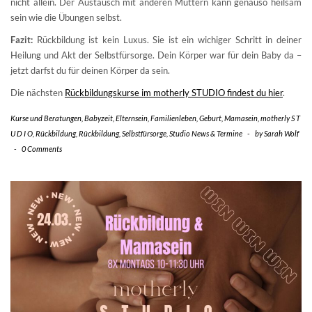
nicht allein. Der Austausch mit anderen Müttern kann genauso heilsam
sein wie die Übungen selbst.
Fazit:
Rückbildung ist kein Luxus. Sie ist ein wichiger Schritt in deiner
Heilung und Akt der Selbstfürsorge. Dein Körper war für dein Baby da –
jetzt darfst du für deinen Körper da sein.
Die nächsten
Rückbildungskurse im motherly STUDIO findest du hier
.
Kurse und Beratungen
,
Babyzeit
,
Elternsein
,
Familienleben
,
Geburt
,
Mamasein
,
motherly S T
U D I O
,
Rückbildung
,
Rückbildung
,
Selbstfürsorge
,
Studio News & Termine
-
by
Sarah Wolf
-
0 Comments