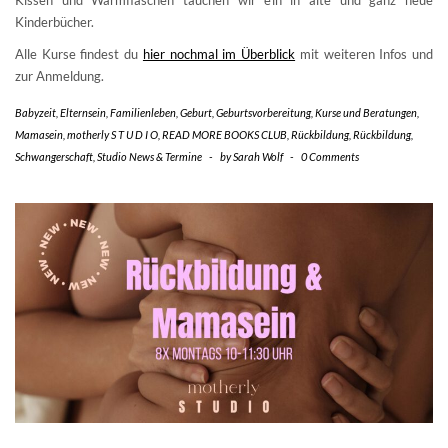
Kissen und Wärmflaschen tauchen wir ein in alte und ganz neue
Kinderbücher.
Alle Kurse findest du
hier nochmal im Überblick
mit weiteren Infos und
zur Anmeldung.
Babyzeit
,
Elternsein
,
Familienleben
,
Geburt
,
Geburtsvorbereitung
,
Kurse und Beratungen
,
Mamasein
,
motherly S T U D I O
,
READ MORE BOOKS CLUB
,
Rückbildung
,
Rückbildung
,
Schwangerschaft
,
Studio News & Termine
-
by
Sarah Wolf
-
0 Comments