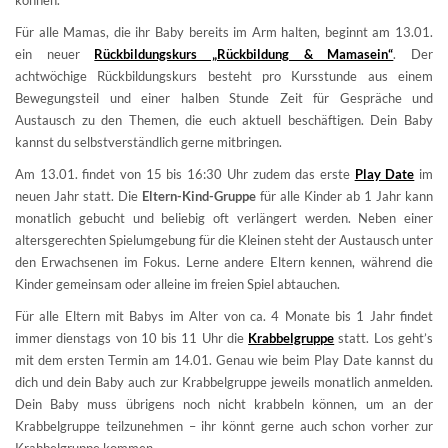
können.
Für alle Mamas, die ihr Baby bereits im Arm halten, beginnt am 13.01.
ein neuer
Rückbildungskurs „Rückbildung & Mamasein“
. Der
achtwöchige Rückbildungskurs besteht pro Kursstunde aus einem
Bewegungsteil und einer halben Stunde Zeit für Gespräche und
Austausch zu den Themen, die euch aktuell beschäftigen. Dein Baby
kannst du selbstverständlich gerne mitbringen.
Am 13.01. findet von 15 bis 16:30 Uhr zudem das erste
Play Date
im
neuen Jahr statt. Die
Eltern-Kind-Gruppe
für alle Kinder ab 1 Jahr kann
monatlich gebucht und beliebig oft verlängert werden. Neben einer
altersgerechten Spielumgebung für die Kleinen steht der Austausch unter
den Erwachsenen im Fokus. Lerne andere Eltern kennen, während die
Kinder gemeinsam oder alleine im freien Spiel abtauchen.
Für alle Eltern mit Babys im Alter von ca. 4 Monate bis 1 Jahr findet
immer dienstags von 10 bis 11 Uhr die
Krabbelgruppe
statt. Los geht’s
mit dem ersten Termin am 14.01. Genau wie beim Play Date kannst du
dich und dein Baby auch zur Krabbelgruppe jeweils monatlich anmelden.
Dein Baby muss übrigens noch nicht krabbeln können, um an der
Krabbelgruppe teilzunehmen – ihr könnt gerne auch schon vorher zur