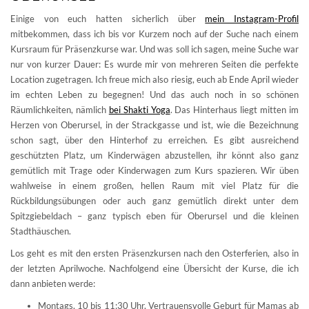
Einige von euch hatten sicherlich über
mein Instagram-Profil
mitbekommen, dass ich bis vor Kurzem noch auf der Suche nach einem
Kursraum für Präsenzkurse war. Und was soll ich sagen, meine Suche war
nur von kurzer Dauer: Es wurde mir von mehreren Seiten die perfekte
Location zugetragen. Ich freue mich also riesig, euch ab Ende April wieder
im echten Leben zu begegnen! Und das auch noch in so schönen
Räumlichkeiten, nämlich
bei Shakti Yoga
. Das Hinterhaus liegt mitten im
Herzen von Oberursel, in der Strackgasse und ist, wie die Bezeichnung
schon sagt, über den Hinterhof zu erreichen. Es gibt ausreichend
geschützten Platz, um Kinderwägen abzustellen, ihr könnt also ganz
gemütlich mit Trage oder Kinderwagen zum Kurs spazieren. Wir üben
wahlweise in einem großen, hellen Raum mit viel Platz für die
Rückbildungsübungen oder auch ganz gemütlich direkt unter dem
Spitzgiebeldach – ganz typisch eben für Oberursel und die kleinen
Stadthäuschen.
Los geht es mit den ersten Präsenzkursen nach den Osterferien, also in
der letzten Aprilwoche. Nachfolgend eine Übersicht der Kurse, die ich
dann anbieten werde:
Montags, 10 bis 11:30 Uhr, Vertrauensvolle Geburt für Mamas ab