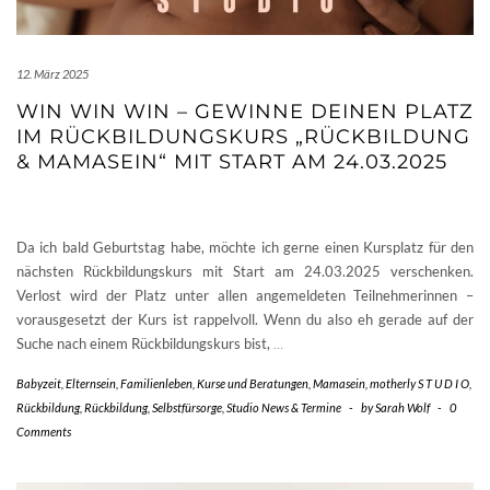
12. März 2025
WIN WIN WIN – GEWINNE DEINEN PLATZ
IM RÜCKBILDUNGSKURS „RÜCKBILDUNG
& MAMASEIN“ MIT START AM 24.03.2025
Da ich bald Geburtstag habe, möchte ich gerne einen Kursplatz für den
nächsten Rückbildungskurs mit Start am 24.03.2025 verschenken.
Verlost wird der Platz unter allen angemeldeten Teilnehmerinnen –
vorausgesetzt der Kurs ist rappelvoll. Wenn du also eh gerade auf der
Suche nach einem Rückbildungskurs bist,
…
Babyzeit
,
Elternsein
,
Familienleben
,
Kurse und Beratungen
,
Mamasein
,
motherly S T U D I O
,
Rückbildung
,
Rückbildung
,
Selbstfürsorge
,
Studio News & Termine
-
by
Sarah Wolf
-
0
Comments