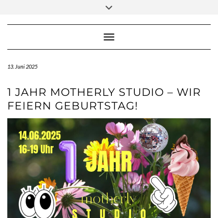
Skip
Toggle
to
header
content
Toggle Navigation
13. Juni 2025
1 JAHR MOTHERLY STUDIO – WIR
FEIERN GEBURTSTAG!