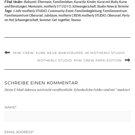
Filed Under:
Babyzeit
,
Elternsein
,
Familienleben
,
Kurse für Kinder
,
Kurse mit Baby
,
Kurse
und Beratungen
,
Mamasein
,
motherly S T U D I O
,
Schwangerschaft
,
Studio News & Termine
Tags:
1 Jahr motherly STUDIO
,
Community-Event
,
Familienbegleitung
,
Familienzentrum
,
Familienzentrum Oberursel
,
Jubiläum
,
motherly CREW
,
motherly STUDIO
,
Oberursel
,
Party
im Hof
,
Schwangerschaft
,
Sommer-Get-together
,
Taunus
MINI CREW: EURE NEUE BABYGRUPPE IM MOTHERLY STUDIO
MOTHERLY STUDIO: MINI CREW PAPA-EDITION
SCHREIBE EINEN KOMMENTAR
Deine E-Mail-Adresse wird nicht veröffentlicht.
Erforderliche Felder sind mit
*
markiert
NAME
*
EMAIL ADDRESS
*