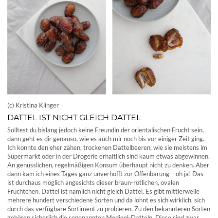
(c) Kristina Klinger
DATTEL IST NICHT GLEICH DATTEL
Solltest du bislang jedoch keine Freundin der orientalischen Frucht sein,
dann geht es dir genauso, wie es auch mir noch bis vor einiger Zeit ging.
Ich konnte den eher zähen, trockenen Dattelbeeren, wie sie meistens im
Supermarkt oder in der Drogerie erhältlich sind kaum etwas abgewinnen.
An genüsslichen, regelmäßigen Konsum überhaupt nicht zu denken. Aber
dann kam ich eines Tages ganz unverhofft zur Offenbarung – oh ja! Das
ist durchaus möglich angesichts dieser braun-rötlichen, ovalen
Früchtchen. Dattel ist nämlich nicht gleich Dattel. Es gibt mittlerweile
mehrere hundert verschiedene Sorten und da lohnt es sich wirklich, sich
durch das verfügbare Sortiment zu probieren. Zu den bekannteren Sorten
gehören sicherlich die sogenannten Medjool-Datteln. Diese sind zwar