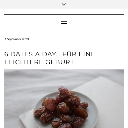
Skip
Toggle
to
header
content
Toggle Navigation
1. September 2020
6 DATES A DAY… FÜR EINE
LEICHTERE GEBURT