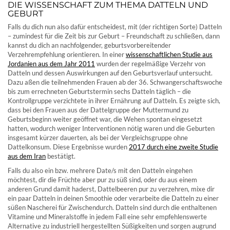
DIE WISSENSCHAFT ZUM THEMA DATTELN UND
GEBURT
Falls du dich nun also dafür entscheidest, mit (der richtigen Sorte) Datteln
– zumindest für die Zeit bis zur Geburt – Freundschaft zu schließen, dann
kannst du dich an nachfolgender, geburtsvorbereitender
Verzehrempfehlung orientieren. In einer
wissenschaftlichen Studie aus
Jordanien aus dem Jahr 2011
wurden der regelmäßige Verzehr von
Datteln und dessen Auswirkungen auf den Geburtsverlauf untersucht.
Dazu aßen die teilnehmenden Frauen ab der 36. Schwangerschaftswoche
bis zum errechneten Geburtstermin sechs Datteln täglich – die
Kontrollgruppe verzichtete in ihrer Ernährung auf Datteln. Es zeigte sich,
dass bei den Frauen aus der Dattelgruppe der Muttermund zu
Geburtsbeginn weiter geöffnet war, die Wehen spontan eingesetzt
hatten, wodurch weniger Interventionen nötig waren und die Geburten
insgesamt kürzer dauerten, als bei der Vergleichsgruppe ohne
Dattelkonsum. Diese Ergebnisse wurden
2017 durch eine zweite Studie
aus dem Iran
bestätigt.
Falls du also ein bzw. mehrere Date/s mit den Datteln eingehen
möchtest, dir die Früchte aber pur zu süß sind, oder du aus einem
anderen Grund damit haderst, Dattelbeeren pur zu verzehren, mixe dir
ein paar Datteln in deinen Smoothie oder verarbeite die Datteln zu einer
süßen Nascherei für Zwischendurch. Datteln sind durch die enthaltenen
Vitamine und Mineralstoffe in jedem Fall eine sehr empfehlenswerte
Alternative zu industriell hergestellten Süßigkeiten und sorgen augrund