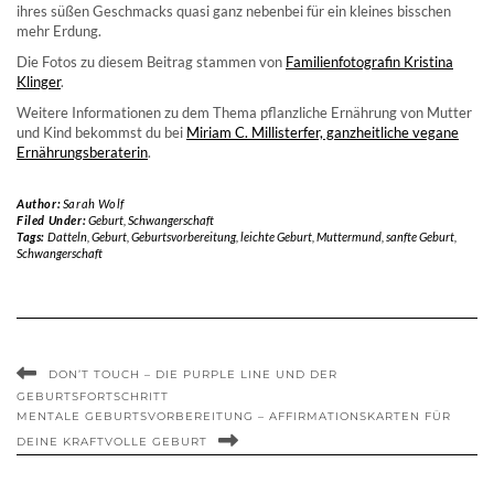
ihres süßen Geschmacks quasi ganz nebenbei für ein kleines bisschen
mehr Erdung.
Die Fotos zu diesem Beitrag stammen von
Familienfotografin Kristina
Klinger
.
Weitere Informationen zu dem Thema pflanzliche Ernährung von Mutter
und Kind bekommst du bei
Miriam C. Millisterfer, ganzheitliche vegane
Ernährungsberaterin
.
Author:
Sarah Wolf
Filed Under:
Geburt
,
Schwangerschaft
Tags:
Datteln
,
Geburt
,
Geburtsvorbereitung
,
leichte Geburt
,
Muttermund
,
sanfte Geburt
,
Schwangerschaft
DON’T TOUCH – DIE PURPLE LINE UND DER
GEBURTSFORTSCHRITT
MENTALE GEBURTSVORBEREITUNG – AFFIRMATIONSKARTEN FÜR
DEINE KRAFTVOLLE GEBURT